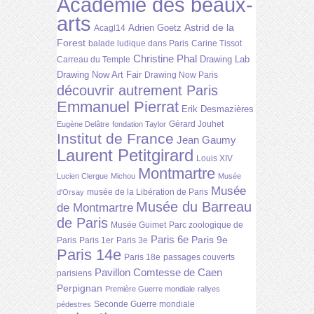
Académie des beaux-
arts
Astrid de la
Adrien Goetz
Acagl14
Forest
balade ludique dans Paris
Carine Tissot
Christine Phal
Drawing Lab
Carreau du Temple
Drawing Now Art Fair
Drawing Now Paris
découvrir autrement Paris
Emmanuel Pierrat
Erik Desmazières
Gérard Jouhet
Eugène Delâtre
fondation Taylor
Institut de France
Jean Gaumy
Laurent Petitgirard
Louis XIV
Montmartre
Lucien Clergue
Michou
Musée
Musée
musée de la Libération de Paris
d'Orsay
Musée du Barreau
de Montmartre
de Paris
Musée Guimet
Parc zoologique de
Paris 6e
Paris 9e
Paris
Paris 1er
Paris 3e
Paris 14e
Paris 18e
passages couverts
Pavillon Comtesse de Caen
parisiens
Perpignan
Première Guerre mondiale
rallyes
Seconde Guerre mondiale
pédestres