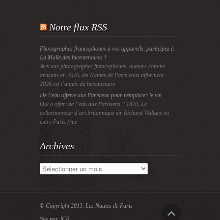
Notre flux RSS
Photographes francophones à vos appareils, participez à
La Malle des bicentenaires !
Avis aux photographes francophones, auteurs comme
artisans en 2026, les Nautes de Paris vous informent :
2026 est l’année du bicentenaire
De l’eau offerte aux Parisiens pour remplacer le vin
Qui a offert de l’eau aux Parisiens ? 1870, Le
collectionneur d’art britannique sir Richard Wallace vit
entre Paris (rue
Archives
Archives
© Copyright 2013.
Les Nautes de Paris
Site par JCB