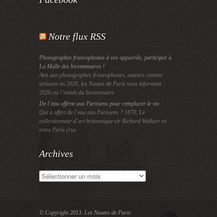
Notre flux RSS
Photographes francophones à vos appareils, participez à
La Malle des bicentenaires !
Avis aux photographes francophones, auteurs comme
artisans en 2026, les Nautes de Paris vous informent :
2026 est l’année du bicentenaire
De l’eau offerte aux Parisiens pour remplacer le vin
Qui a offert de l’eau aux Parisiens ? 1870, Le
collectionneur d’art britannique sir Richard Wallace vit
entre Paris (rue
Archives
Archives
© Copyright 2013.
Les Nautes de Paris