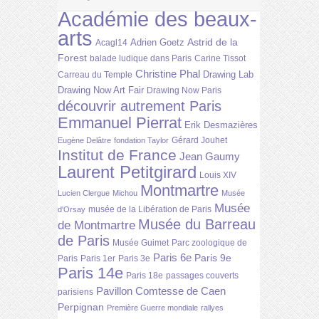
Académie des beaux-
arts
Astrid de la
Adrien Goetz
Acagl14
Forest
balade ludique dans Paris
Carine Tissot
Christine Phal
Drawing Lab
Carreau du Temple
Drawing Now Art Fair
Drawing Now Paris
découvrir autrement Paris
Emmanuel Pierrat
Erik Desmazières
Gérard Jouhet
Eugène Delâtre
fondation Taylor
Institut de France
Jean Gaumy
Laurent Petitgirard
Louis XIV
Montmartre
Lucien Clergue
Michou
Musée
Musée
musée de la Libération de Paris
d'Orsay
Musée du Barreau
de Montmartre
de Paris
Musée Guimet
Parc zoologique de
Paris 6e
Paris 9e
Paris
Paris 1er
Paris 3e
Paris 14e
Paris 18e
passages couverts
Pavillon Comtesse de Caen
parisiens
Perpignan
Première Guerre mondiale
rallyes