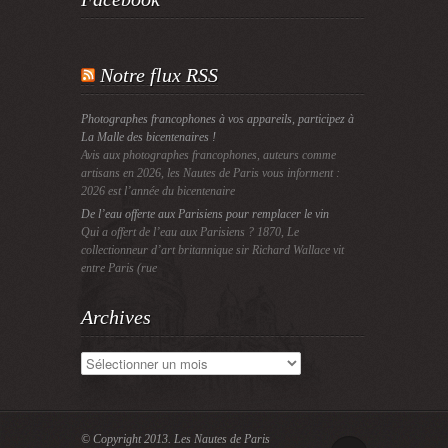
Notre flux RSS
Photographes francophones à vos appareils, participez à
La Malle des bicentenaires !
Avis aux photographes francophones, auteurs comme
artisans en 2026, les Nautes de Paris vous informent :
2026 est l’année du bicentenaire
De l’eau offerte aux Parisiens pour remplacer le vin
Qui a offert de l’eau aux Parisiens ? 1870, Le
collectionneur d’art britannique sir Richard Wallace vit
entre Paris (rue
Archives
Archives
© Copyright 2013.
Les Nautes de Paris