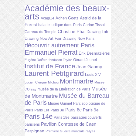
Académie des beaux-
arts
Astrid de la
Adrien Goetz
Acagl14
Forest
balade ludique dans Paris
Carine Tissot
Christine Phal
Drawing Lab
Carreau du Temple
Drawing Now Art Fair
Drawing Now Paris
découvrir autrement Paris
Emmanuel Pierrat
Erik Desmazières
Gérard Jouhet
Eugène Delâtre
fondation Taylor
Institut de France
Jean Gaumy
Laurent Petitgirard
Louis XIV
Montmartre
Lucien Clergue
Michou
Musée
Musée
musée de la Libération de Paris
d'Orsay
Musée du Barreau
de Montmartre
de Paris
Musée Guimet
Parc zoologique de
Paris 6e
Paris 9e
Paris
Paris 1er
Paris 3e
Paris 14e
Paris 18e
passages couverts
Pavillon Comtesse de Caen
parisiens
Perpignan
Première Guerre mondiale
rallyes