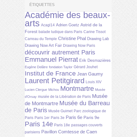
ÉTIQUETTES
Académie des beaux-
arts
Astrid de la
Adrien Goetz
Acagl14
Forest
balade ludique dans Paris
Carine Tissot
Christine Phal
Drawing Lab
Carreau du Temple
Drawing Now Art Fair
Drawing Now Paris
découvrir autrement Paris
Emmanuel Pierrat
Erik Desmazières
Gérard Jouhet
Eugène Delâtre
fondation Taylor
Institut de France
Jean Gaumy
Laurent Petitgirard
Louis XIV
Montmartre
Lucien Clergue
Michou
Musée
Musée
musée de la Libération de Paris
d'Orsay
Musée du Barreau
de Montmartre
de Paris
Musée Guimet
Parc zoologique de
Paris 6e
Paris 9e
Paris
Paris 1er
Paris 3e
Paris 14e
Paris 18e
passages couverts
Pavillon Comtesse de Caen
parisiens