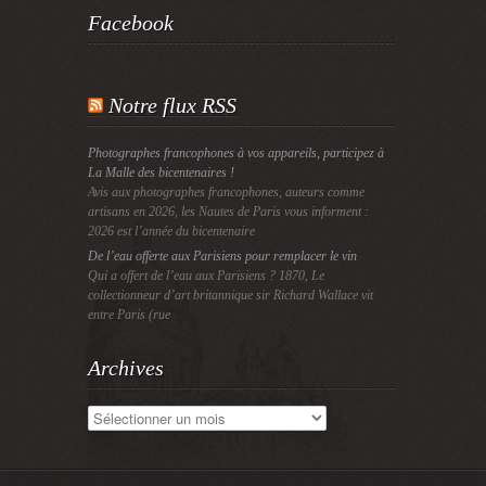
Facebook
Notre flux RSS
Photographes francophones à vos appareils, participez à
La Malle des bicentenaires !
Avis aux photographes francophones, auteurs comme
artisans en 2026, les Nautes de Paris vous informent :
2026 est l’année du bicentenaire
De l’eau offerte aux Parisiens pour remplacer le vin
Qui a offert de l’eau aux Parisiens ? 1870, Le
collectionneur d’art britannique sir Richard Wallace vit
entre Paris (rue
Archives
Archives