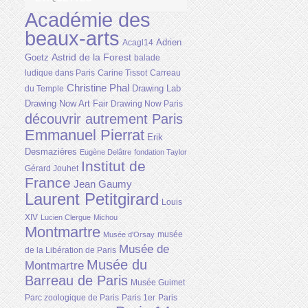
Académie des
beaux-arts
Adrien
Acagl14
Astrid de la Forest
Goetz
balade
ludique dans Paris
Carine Tissot
Carreau
Christine Phal
Drawing Lab
du Temple
Drawing Now Art Fair
Drawing Now Paris
découvrir autrement Paris
Emmanuel Pierrat
Erik
Desmazières
Eugène Delâtre
fondation Taylor
Institut de
Gérard Jouhet
France
Jean Gaumy
Laurent Petitgirard
Louis
XIV
Lucien Clergue
Michou
Montmartre
musée
Musée d'Orsay
Musée de
de la Libération de Paris
Musée du
Montmartre
Barreau de Paris
Musée Guimet
Parc zoologique de Paris
Paris 1er
Paris