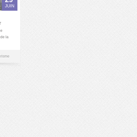
JUIN
r
de
de la
risme