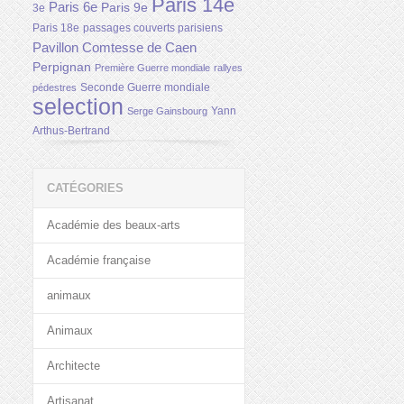
Paris 14e
Paris 6e
Paris 9e
3e
Paris 18e
passages couverts parisiens
Pavillon Comtesse de Caen
Perpignan
Première Guerre mondiale
rallyes
Seconde Guerre mondiale
pédestres
selection
Yann
Serge Gainsbourg
Arthus-Bertrand
CATÉGORIES
Académie des beaux-arts
Académie française
animaux
Animaux
Architecte
Artisanat