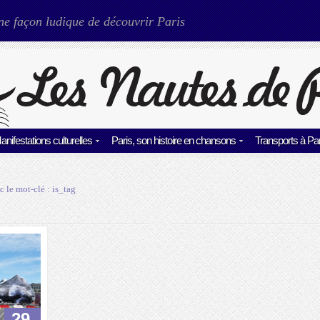
ne façon ludique de découvrir Paris
anifestations culturelles
Paris, son histoire en chansons
Transports à Par
c le mot-clé :
is_tag
29