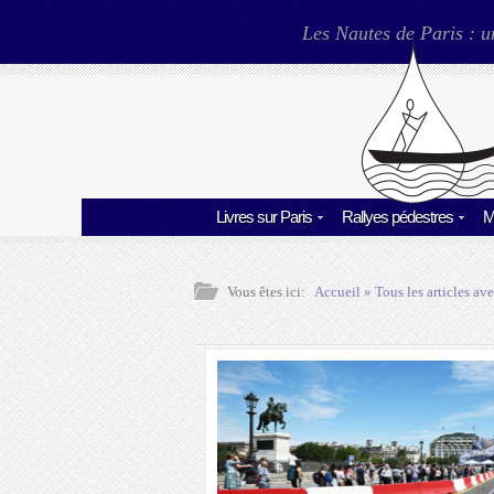
Les Nautes de Paris : u
Livres sur Paris
Rallyes pédestres
M
Vous êtes ici:
Accueil
» Tous les articles ave