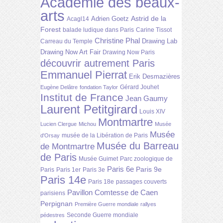
Académie des beaux-
arts
Astrid de la
Adrien Goetz
Acagl14
Forest
balade ludique dans Paris
Carine Tissot
Christine Phal
Drawing Lab
Carreau du Temple
Drawing Now Art Fair
Drawing Now Paris
découvrir autrement Paris
Emmanuel Pierrat
Erik Desmazières
Gérard Jouhet
Eugène Delâtre
fondation Taylor
Institut de France
Jean Gaumy
Laurent Petitgirard
Louis XIV
Montmartre
Lucien Clergue
Michou
Musée
Musée
musée de la Libération de Paris
d'Orsay
Musée du Barreau
de Montmartre
de Paris
Musée Guimet
Parc zoologique de
Paris 6e
Paris 9e
Paris
Paris 1er
Paris 3e
Paris 14e
Paris 18e
passages couverts
Pavillon Comtesse de Caen
parisiens
Perpignan
Première Guerre mondiale
rallyes
Seconde Guerre mondiale
pédestres