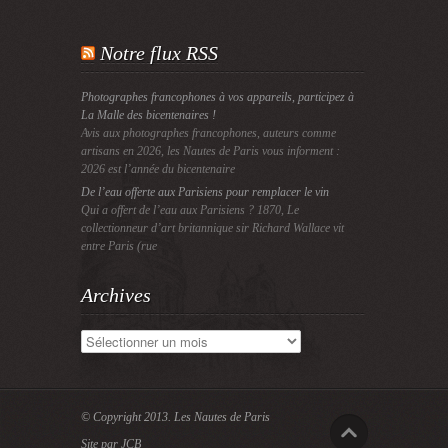
Notre flux RSS
Photographes francophones à vos appareils, participez à
La Malle des bicentenaires !
Avis aux photographes francophones, auteurs comme
artisans en 2026, les Nautes de Paris vous informent :
2026 est l’année du bicentenaire
De l’eau offerte aux Parisiens pour remplacer le vin
Qui a offert de l’eau aux Parisiens ? 1870, Le
collectionneur d’art britannique sir Richard Wallace vit
entre Paris (rue
Archives
Archives
© Copyright 2013.
Les Nautes de Paris
Site par JCB