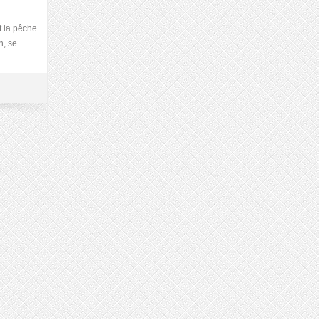
t la pêche
n, se