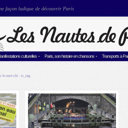
ne façon ludique de découvrir Paris
anifestations culturelles
Paris, son histoire en chansons
Transports à Par
c le mot-clé :
is_tag