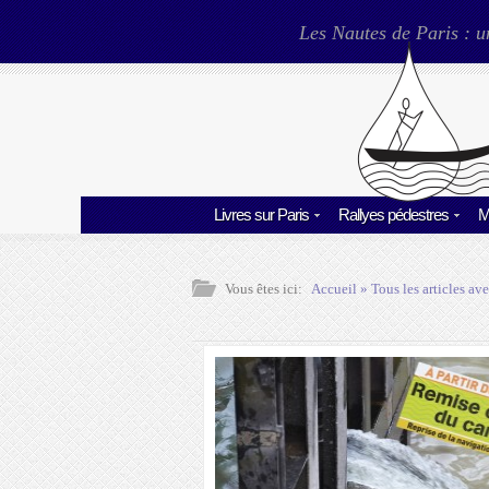
Les Nautes de Paris : u
Livres sur Paris
Rallyes pédestres
M
Vous êtes ici:
Accueil
» Tous les articles ave