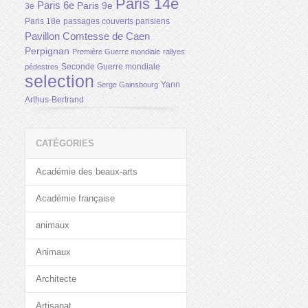
Paris 14e
Paris 6e
Paris 9e
3e
Paris 18e
passages couverts parisiens
Pavillon Comtesse de Caen
Perpignan
Première Guerre mondiale
rallyes
Seconde Guerre mondiale
pédestres
selection
Yann
Serge Gainsbourg
Arthus-Bertrand
CATÉGORIES
Académie des beaux-arts
Académie française
animaux
Animaux
Architecte
Artisanat