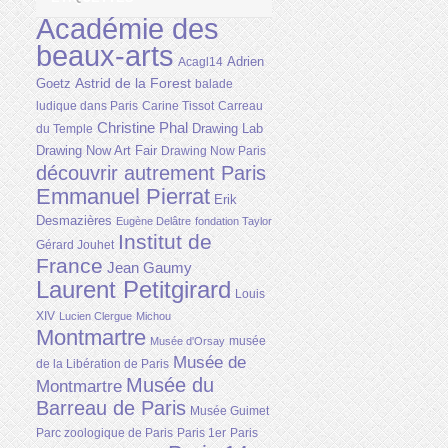
Académie des
beaux-arts
Adrien
Acagl14
Astrid de la Forest
Goetz
balade
ludique dans Paris
Carine Tissot
Carreau
Christine Phal
Drawing Lab
du Temple
Drawing Now Art Fair
Drawing Now Paris
découvrir autrement Paris
Emmanuel Pierrat
Erik
Desmazières
Eugène Delâtre
fondation Taylor
Institut de
Gérard Jouhet
France
Jean Gaumy
Laurent Petitgirard
Louis
XIV
Lucien Clergue
Michou
Montmartre
musée
Musée d'Orsay
Musée de
de la Libération de Paris
Musée du
Montmartre
Barreau de Paris
Musée Guimet
Parc zoologique de Paris
Paris 1er
Paris