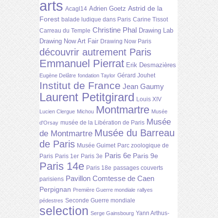
arts
Astrid de la
Adrien Goetz
Acagl14
Forest
balade ludique dans Paris
Carine Tissot
Christine Phal
Drawing Lab
Carreau du Temple
Drawing Now Art Fair
Drawing Now Paris
découvrir autrement Paris
Emmanuel Pierrat
Erik Desmazières
Gérard Jouhet
Eugène Delâtre
fondation Taylor
Institut de France
Jean Gaumy
Laurent Petitgirard
Louis XIV
Montmartre
Lucien Clergue
Michou
Musée
Musée
musée de la Libération de Paris
d'Orsay
Musée du Barreau
de Montmartre
de Paris
Musée Guimet
Parc zoologique de
Paris 6e
Paris 9e
Paris
Paris 1er
Paris 3e
Paris 14e
Paris 18e
passages couverts
Pavillon Comtesse de Caen
parisiens
Perpignan
Première Guerre mondiale
rallyes
Seconde Guerre mondiale
pédestres
selection
Yann Arthus-
Serge Gainsbourg