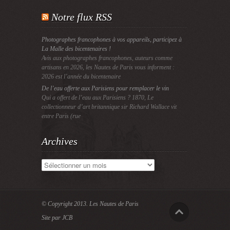
Notre flux RSS
Photographes francophones à vos appareils, participez à
La Malle des bicentenaires !
Avis aux photographes francophones, auteurs comme
artisans en 2026, les Nautes de Paris vous informent :
2026 est l’année du bicentenaire
De l’eau offerte aux Parisiens pour remplacer le vin
Qui a offert de l’eau aux Parisiens ? 1870, Le
collectionneur d’art britannique sir Richard Wallace vit
entre Paris (rue
Archives
Archives
© Copyright 2013.
Les Nautes de Paris
Site par JCB