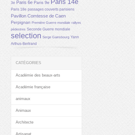
Paris 14e
Paris 6e
Paris 9e
3e
Paris 18e
passages couverts parisiens
Pavillon Comtesse de Caen
Perpignan
Première Guerre mondiale
rallyes
Seconde Guerre mondiale
pédestres
selection
Yann
Serge Gainsbourg
Arthus-Bertrand
CATÉGORIES
Académie des beaux-arts
Académie française
animaux
Animaux
Architecte
Artisanat