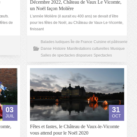
e
Décembre 2022, Château de Vaux Le Vicomte,
un Noël façon Molière
 œufs.
L’année Molière (il aurait eu 400 ans) se devait d’être
 fêtes de
pour les fêtes de Noël, au Château de Vaux-Le-Vicomte,
finissant
Balades ludiques Île de France
Cuisine et pâtisserie
Danse
Histoire
Manifestations culturelles
Musique
Salles de spectacles disparues
Spectacles
03
31
JUIL
OCT
comte,
Fêtes et fastes, le Château de Vaux-le-Vicomte
vous attend pour le Noël 2020