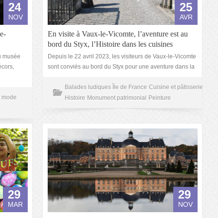
24
25
NOV
AVR
e-
En visite à Vaux-le-Vicomte, l’aventure est au
bord du Styx, l’Histoire dans les cuisines
au musée
Depuis le 22 avril 2023, les visiteurs de Vaux-le-Vicomte
écors,
sont conviés au bord du Styx pour une aventure dans la
Balades ludiques Île de France
Cuisine et pâtisserie
mode
Histoire
Monument patrimonial
Peinture
29
29
MAR
NOV