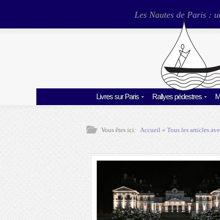
Les Nautes de Paris : u
Livres sur Paris
Rallyes pédestres
M
Vous êtes ici:
Accueil
» Tous les articles ave