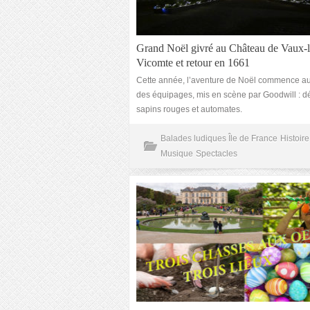
Grand Noël givré au Château de Vaux-l
Vicomte et retour en 1661
Cette année, l’aventure de Noël commence 
des équipages, mis en scène par Goodwill : d
sapins rouges et automates.
Balades ludiques Île de France
Histoire
Musique
Spectacles