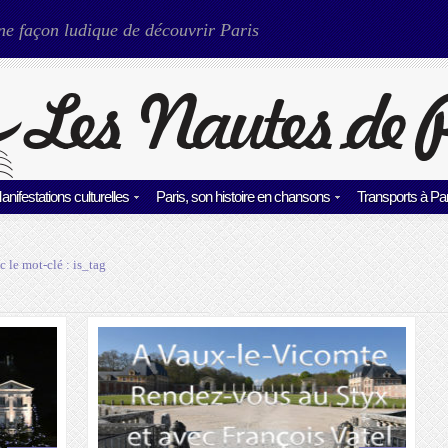
ne façon ludique de découvrir Paris
anifestations culturelles
Paris, son histoire en chansons
Transports à Par
c le mot-clé :
is_tag