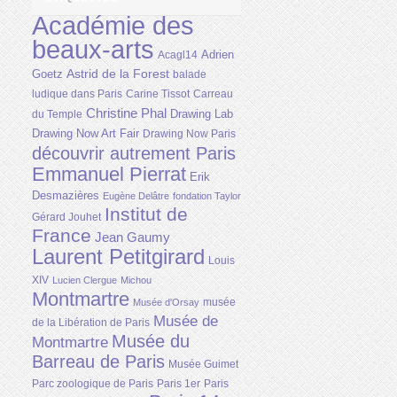
Académie des
beaux-arts
Adrien
Acagl14
Astrid de la Forest
Goetz
balade
ludique dans Paris
Carine Tissot
Carreau
Christine Phal
Drawing Lab
du Temple
Drawing Now Art Fair
Drawing Now Paris
découvrir autrement Paris
Emmanuel Pierrat
Erik
Desmazières
Eugène Delâtre
fondation Taylor
Institut de
Gérard Jouhet
France
Jean Gaumy
Laurent Petitgirard
Louis
XIV
Lucien Clergue
Michou
Montmartre
musée
Musée d'Orsay
Musée de
de la Libération de Paris
Musée du
Montmartre
Barreau de Paris
Musée Guimet
Parc zoologique de Paris
Paris 1er
Paris