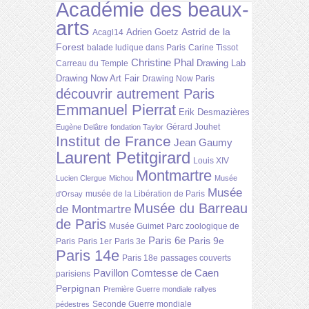
Académie des beaux-
arts
Astrid de la
Adrien Goetz
Acagl14
Forest
balade ludique dans Paris
Carine Tissot
Christine Phal
Drawing Lab
Carreau du Temple
Drawing Now Art Fair
Drawing Now Paris
découvrir autrement Paris
Emmanuel Pierrat
Erik Desmazières
Gérard Jouhet
Eugène Delâtre
fondation Taylor
Institut de France
Jean Gaumy
Laurent Petitgirard
Louis XIV
Montmartre
Lucien Clergue
Michou
Musée
Musée
musée de la Libération de Paris
d'Orsay
Musée du Barreau
de Montmartre
de Paris
Musée Guimet
Parc zoologique de
Paris 6e
Paris 9e
Paris
Paris 1er
Paris 3e
Paris 14e
Paris 18e
passages couverts
Pavillon Comtesse de Caen
parisiens
Perpignan
Première Guerre mondiale
rallyes
Seconde Guerre mondiale
pédestres