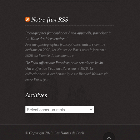
Notre flux RSS
Photographes francophones à vos appareils, participez à
La Malle des bicentenaires !
Avis aux photographes francophones, auteurs comme
artisans en 2026, les Nautes de Paris vous informent :
2026 est l’année du bicentenaire
De l’eau offerte aux Parisiens pour remplacer le vin
Qui a offert de l’eau aux Parisiens ? 1870, Le
collectionneur d’art britannique sir Richard Wallace vit
entre Paris (rue
Archives
Archives
© Copyright 2013.
Les Nautes de Paris