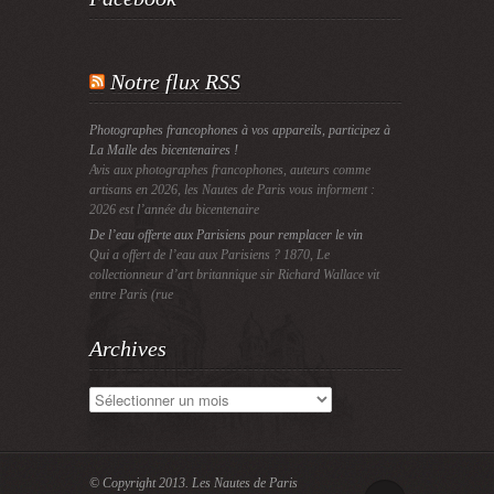
Notre flux RSS
Photographes francophones à vos appareils, participez à
La Malle des bicentenaires !
Avis aux photographes francophones, auteurs comme
artisans en 2026, les Nautes de Paris vous informent :
2026 est l’année du bicentenaire
De l’eau offerte aux Parisiens pour remplacer le vin
Qui a offert de l’eau aux Parisiens ? 1870, Le
collectionneur d’art britannique sir Richard Wallace vit
entre Paris (rue
Archives
Archives
© Copyright 2013.
Les Nautes de Paris