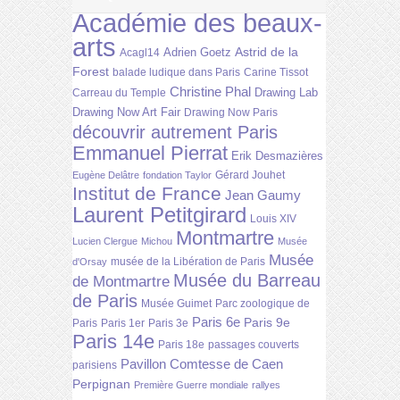
Académie des beaux-
arts
Astrid de la
Adrien Goetz
Acagl14
Forest
balade ludique dans Paris
Carine Tissot
Christine Phal
Drawing Lab
Carreau du Temple
Drawing Now Art Fair
Drawing Now Paris
découvrir autrement Paris
Emmanuel Pierrat
Erik Desmazières
Gérard Jouhet
Eugène Delâtre
fondation Taylor
Institut de France
Jean Gaumy
Laurent Petitgirard
Louis XIV
Montmartre
Lucien Clergue
Michou
Musée
Musée
musée de la Libération de Paris
d'Orsay
Musée du Barreau
de Montmartre
de Paris
Musée Guimet
Parc zoologique de
Paris 6e
Paris 9e
Paris
Paris 1er
Paris 3e
Paris 14e
Paris 18e
passages couverts
Pavillon Comtesse de Caen
parisiens
Perpignan
Première Guerre mondiale
rallyes