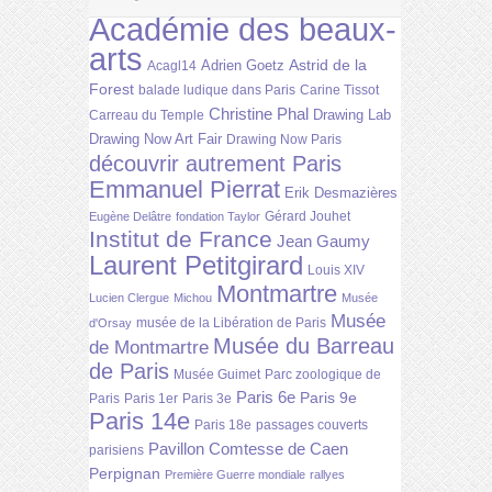
Académie des beaux-
arts
Astrid de la
Adrien Goetz
Acagl14
Forest
balade ludique dans Paris
Carine Tissot
Christine Phal
Drawing Lab
Carreau du Temple
Drawing Now Art Fair
Drawing Now Paris
découvrir autrement Paris
Emmanuel Pierrat
Erik Desmazières
Gérard Jouhet
Eugène Delâtre
fondation Taylor
Institut de France
Jean Gaumy
Laurent Petitgirard
Louis XIV
Montmartre
Lucien Clergue
Michou
Musée
Musée
musée de la Libération de Paris
d'Orsay
Musée du Barreau
de Montmartre
de Paris
Musée Guimet
Parc zoologique de
Paris 6e
Paris 9e
Paris
Paris 1er
Paris 3e
Paris 14e
Paris 18e
passages couverts
Pavillon Comtesse de Caen
parisiens
Perpignan
Première Guerre mondiale
rallyes