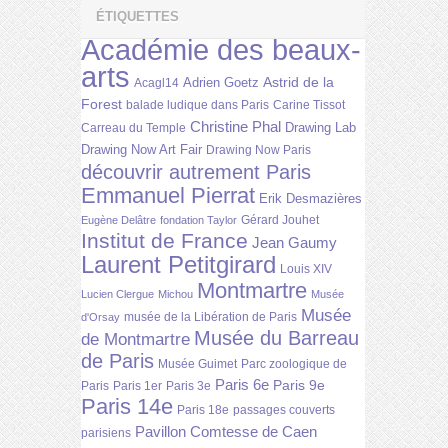
ÉTIQUETTES
Académie des beaux-
arts
Astrid de la
Adrien Goetz
Acagl14
Forest
balade ludique dans Paris
Carine Tissot
Christine Phal
Drawing Lab
Carreau du Temple
Drawing Now Art Fair
Drawing Now Paris
découvrir autrement Paris
Emmanuel Pierrat
Erik Desmazières
Gérard Jouhet
Eugène Delâtre
fondation Taylor
Institut de France
Jean Gaumy
Laurent Petitgirard
Louis XIV
Montmartre
Lucien Clergue
Michou
Musée
Musée
musée de la Libération de Paris
d'Orsay
Musée du Barreau
de Montmartre
de Paris
Musée Guimet
Parc zoologique de
Paris 6e
Paris 9e
Paris
Paris 1er
Paris 3e
Paris 14e
Paris 18e
passages couverts
Pavillon Comtesse de Caen
parisiens