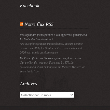
Facebook
Notre flux RSS
Photographes francophones à vos appareils, participez à
La Malle des bicentenaires !
Avis aux photographes francophones, auteurs comme
artisans en 2026, les Nautes de Paris vous informent :
2026 est l’année du bicentenaire
De l’eau offerte aux Parisiens pour remplacer le vin
Qui a offert de l’eau aux Parisiens ? 1870, Le
collectionneur d’art britannique sir Richard Wallace vit
entre Paris (rue
Archives
Archives