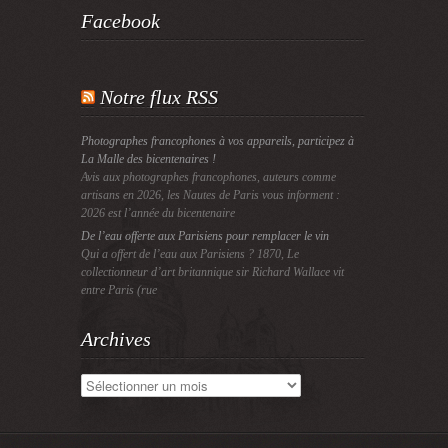
Facebook
Notre flux RSS
Photographes francophones à vos appareils, participez à
La Malle des bicentenaires !
Avis aux photographes francophones, auteurs comme
artisans en 2026, les Nautes de Paris vous informent :
2026 est l’année du bicentenaire
De l’eau offerte aux Parisiens pour remplacer le vin
Qui a offert de l’eau aux Parisiens ? 1870, Le
collectionneur d’art britannique sir Richard Wallace vit
entre Paris (rue
Archives
Archives