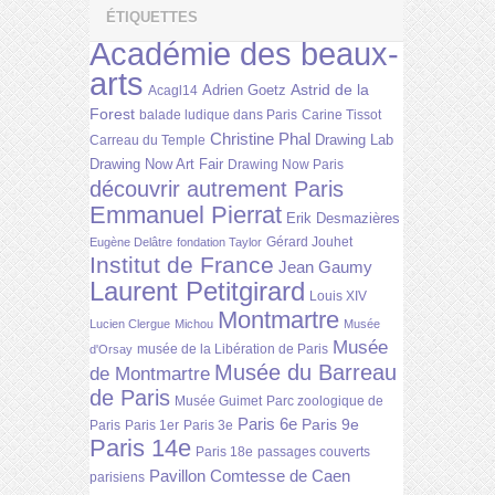
ÉTIQUETTES
Académie des beaux-
arts
Astrid de la
Adrien Goetz
Acagl14
Forest
balade ludique dans Paris
Carine Tissot
Christine Phal
Drawing Lab
Carreau du Temple
Drawing Now Art Fair
Drawing Now Paris
découvrir autrement Paris
Emmanuel Pierrat
Erik Desmazières
Gérard Jouhet
Eugène Delâtre
fondation Taylor
Institut de France
Jean Gaumy
Laurent Petitgirard
Louis XIV
Montmartre
Lucien Clergue
Michou
Musée
Musée
musée de la Libération de Paris
d'Orsay
Musée du Barreau
de Montmartre
de Paris
Musée Guimet
Parc zoologique de
Paris 6e
Paris 9e
Paris
Paris 1er
Paris 3e
Paris 14e
Paris 18e
passages couverts
Pavillon Comtesse de Caen
parisiens