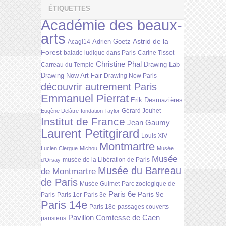
ÉTIQUETTES
Académie des beaux-
arts
Astrid de la
Adrien Goetz
Acagl14
Forest
balade ludique dans Paris
Carine Tissot
Christine Phal
Drawing Lab
Carreau du Temple
Drawing Now Art Fair
Drawing Now Paris
découvrir autrement Paris
Emmanuel Pierrat
Erik Desmazières
Gérard Jouhet
Eugène Delâtre
fondation Taylor
Institut de France
Jean Gaumy
Laurent Petitgirard
Louis XIV
Montmartre
Lucien Clergue
Michou
Musée
Musée
musée de la Libération de Paris
d'Orsay
Musée du Barreau
de Montmartre
de Paris
Musée Guimet
Parc zoologique de
Paris 6e
Paris 9e
Paris
Paris 1er
Paris 3e
Paris 14e
Paris 18e
passages couverts
Pavillon Comtesse de Caen
parisiens