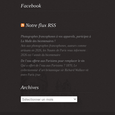
Facebook
Notre flux RSS
Photographes francophones à vos appareils, participez à
La Malle des bicentenaires !
Avis aux photographes francophones, auteurs comme
artisans en 2026, les Nautes de Paris vous informent :
2026 est l’année du bicentenaire
De l’eau offerte aux Parisiens pour remplacer le vin
Qui a offert de l’eau aux Parisiens ? 1870, Le
collectionneur d’art britannique sir Richard Wallace vit
entre Paris (rue
Archives
Archives