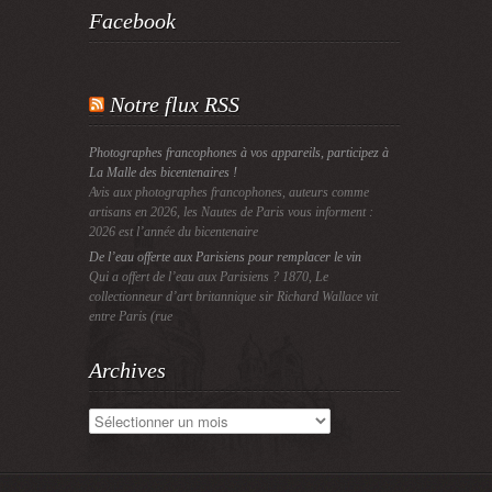
Facebook
Notre flux RSS
Photographes francophones à vos appareils, participez à
La Malle des bicentenaires !
Avis aux photographes francophones, auteurs comme
artisans en 2026, les Nautes de Paris vous informent :
2026 est l’année du bicentenaire
De l’eau offerte aux Parisiens pour remplacer le vin
Qui a offert de l’eau aux Parisiens ? 1870, Le
collectionneur d’art britannique sir Richard Wallace vit
entre Paris (rue
Archives
Archives