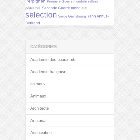
Perpignan
Première Guerre mondiale
rallyes
Seconde Guerre mondiale
pédestres
selection
Yann Arthus-
Serge Gainsbourg
Bertrand
CATÉGORIES
Académie des beaux-arts
Académie française
animaux
Animaux
Architecte
Artisanat
Association