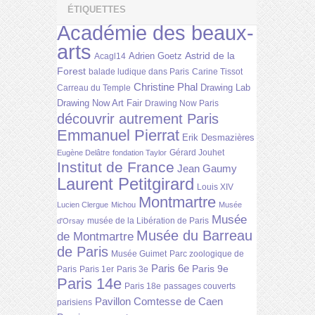
ÉTIQUETTES
Académie des beaux-
arts
Astrid de la
Adrien Goetz
Acagl14
Forest
balade ludique dans Paris
Carine Tissot
Christine Phal
Drawing Lab
Carreau du Temple
Drawing Now Art Fair
Drawing Now Paris
découvrir autrement Paris
Emmanuel Pierrat
Erik Desmazières
Gérard Jouhet
Eugène Delâtre
fondation Taylor
Institut de France
Jean Gaumy
Laurent Petitgirard
Louis XIV
Montmartre
Lucien Clergue
Michou
Musée
Musée
musée de la Libération de Paris
d'Orsay
Musée du Barreau
de Montmartre
de Paris
Musée Guimet
Parc zoologique de
Paris 6e
Paris 9e
Paris
Paris 1er
Paris 3e
Paris 14e
Paris 18e
passages couverts
Pavillon Comtesse de Caen
parisiens