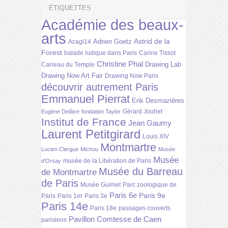
ÉTIQUETTES
Académie des beaux-
arts
Astrid de la
Adrien Goetz
Acagl14
Forest
balade ludique dans Paris
Carine Tissot
Christine Phal
Drawing Lab
Carreau du Temple
Drawing Now Art Fair
Drawing Now Paris
découvrir autrement Paris
Emmanuel Pierrat
Erik Desmazières
Gérard Jouhet
Eugène Delâtre
fondation Taylor
Institut de France
Jean Gaumy
Laurent Petitgirard
Louis XIV
Montmartre
Lucien Clergue
Michou
Musée
Musée
musée de la Libération de Paris
d'Orsay
Musée du Barreau
de Montmartre
de Paris
Musée Guimet
Parc zoologique de
Paris 6e
Paris 9e
Paris
Paris 1er
Paris 3e
Paris 14e
Paris 18e
passages couverts
Pavillon Comtesse de Caen
parisiens