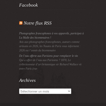
Facebook
Notre flux RSS
Photographes francophones à vos appareils, participez à
La Malle des bicentenaires !
Avis aux photographes francophones, auteurs comme
artisans en 2026, les Nautes de Paris vous informent :
2026 est l’année du bicentenaire
De l’eau offerte aux Parisiens pour remplacer le vin
Qui a offert de l’eau aux Parisiens ? 1870, Le
collectionneur d’art britannique sir Richard Wallace vit
entre Paris (rue
Archives
Archives