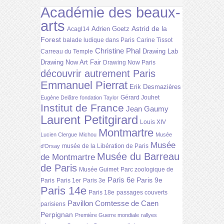
Académie des beaux-
arts
Astrid de la
Adrien Goetz
Acagl14
Forest
balade ludique dans Paris
Carine Tissot
Christine Phal
Drawing Lab
Carreau du Temple
Drawing Now Art Fair
Drawing Now Paris
découvrir autrement Paris
Emmanuel Pierrat
Erik Desmazières
Gérard Jouhet
Eugène Delâtre
fondation Taylor
Institut de France
Jean Gaumy
Laurent Petitgirard
Louis XIV
Montmartre
Lucien Clergue
Michou
Musée
Musée
musée de la Libération de Paris
d'Orsay
Musée du Barreau
de Montmartre
de Paris
Musée Guimet
Parc zoologique de
Paris 6e
Paris 9e
Paris
Paris 1er
Paris 3e
Paris 14e
Paris 18e
passages couverts
Pavillon Comtesse de Caen
parisiens
Perpignan
Première Guerre mondiale
rallyes