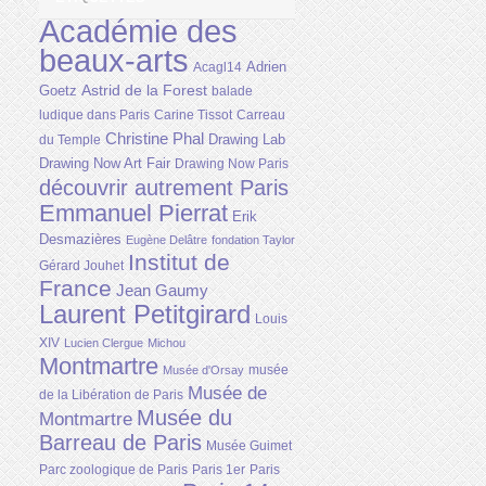
Académie des
beaux-arts
Adrien
Acagl14
Astrid de la Forest
Goetz
balade
ludique dans Paris
Carine Tissot
Carreau
Christine Phal
Drawing Lab
du Temple
Drawing Now Art Fair
Drawing Now Paris
découvrir autrement Paris
Emmanuel Pierrat
Erik
Desmazières
Eugène Delâtre
fondation Taylor
Institut de
Gérard Jouhet
France
Jean Gaumy
Laurent Petitgirard
Louis
XIV
Lucien Clergue
Michou
Montmartre
musée
Musée d'Orsay
Musée de
de la Libération de Paris
Musée du
Montmartre
Barreau de Paris
Musée Guimet
Parc zoologique de Paris
Paris 1er
Paris