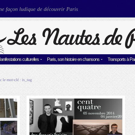
ne façon ludique de découvrir Paris
anifestations culturelles
Paris, son histoire en chansons
Transports à Par
c le mot-clé :
is_tag