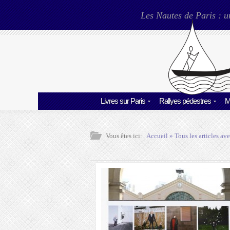
Les Nautes de Paris : u
Livres sur Paris
Rallyes pédestres
M
Vous êtes ici:
Accueil
» Tous les articles ave