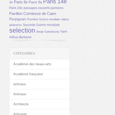
Paris 14e
Paris 6e
Paris 9e
3e
Paris 18e
passages couverts parisiens
Pavillon Comtesse de Caen
Perpignan
Première Guerre mondiale
rallyes
Seconde Guerre mondiale
pédestres
selection
Yann
Serge Gainsbourg
Arthus-Bertrand
CATÉGORIES
Académie des beaux-arts
Académie française
animaux
Animaux
Architecte
Artisanat