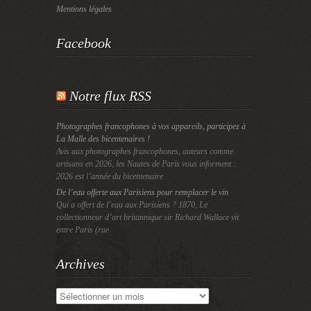
Mentions légales
Facebook
Notre flux RSS
Photographes francophones à vos appareils, participez à
La Malle des bicentenaires !
Avis aux photographes francophones, auteurs comme
artisans en 2026, les Nautes de Paris vous informent :
2026 est l’année du bicentenaire
De l’eau offerte aux Parisiens pour remplacer le vin
Qui a offert de l’eau aux Parisiens ? 1870, Le
collectionneur d’art britannique sir Richard Wallace vit
entre Paris (rue
Archives
Archives