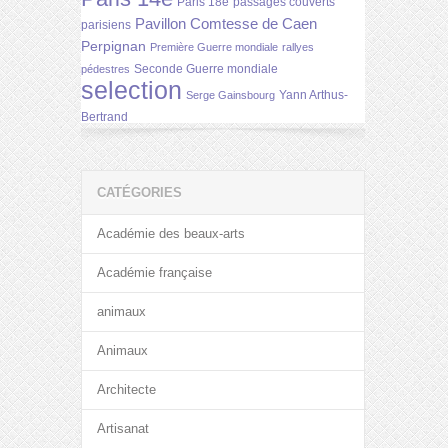
Paris 18e
passages couverts
Pavillon Comtesse de Caen
parisiens
Perpignan
Première Guerre mondiale
rallyes
Seconde Guerre mondiale
pédestres
selection
Yann Arthus-
Serge Gainsbourg
Bertrand
CATÉGORIES
Académie des beaux-arts
Académie française
animaux
Animaux
Architecte
Artisanat