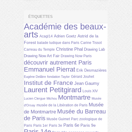
ÉTIQUETTES
Académie des beaux-
arts
Astrid de la
Adrien Goetz
Acagl14
Forest
balade ludique dans Paris
Carine Tissot
Christine Phal
Drawing Lab
Carreau du Temple
Drawing Now Art Fair
Drawing Now Paris
découvrir autrement Paris
Emmanuel Pierrat
Erik Desmazières
Gérard Jouhet
Eugène Delâtre
fondation Taylor
Institut de France
Jean Gaumy
Laurent Petitgirard
Louis XIV
Montmartre
Lucien Clergue
Michou
Musée
Musée
musée de la Libération de Paris
d'Orsay
Musée du Barreau
de Montmartre
de Paris
Musée Guimet
Parc zoologique de
Paris 6e
Paris 9e
Paris
Paris 1er
Paris 3e
Paris 14e