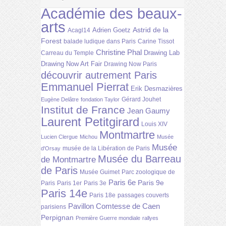
Académie des beaux-
arts
Astrid de la
Adrien Goetz
Acagl14
Forest
balade ludique dans Paris
Carine Tissot
Christine Phal
Drawing Lab
Carreau du Temple
Drawing Now Art Fair
Drawing Now Paris
découvrir autrement Paris
Emmanuel Pierrat
Erik Desmazières
Gérard Jouhet
Eugène Delâtre
fondation Taylor
Institut de France
Jean Gaumy
Laurent Petitgirard
Louis XIV
Montmartre
Lucien Clergue
Michou
Musée
Musée
musée de la Libération de Paris
d'Orsay
Musée du Barreau
de Montmartre
de Paris
Musée Guimet
Parc zoologique de
Paris 6e
Paris 9e
Paris
Paris 1er
Paris 3e
Paris 14e
Paris 18e
passages couverts
Pavillon Comtesse de Caen
parisiens
Perpignan
Première Guerre mondiale
rallyes