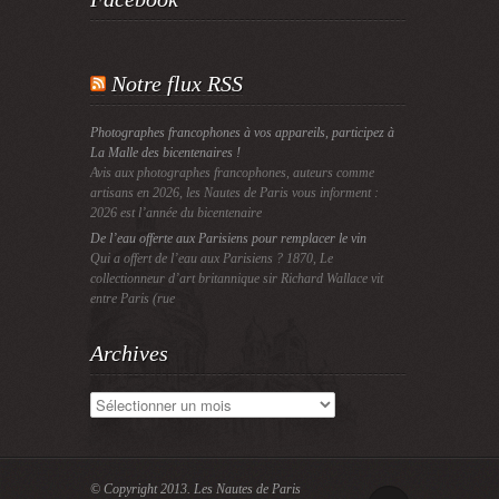
Notre flux RSS
Photographes francophones à vos appareils, participez à
La Malle des bicentenaires !
Avis aux photographes francophones, auteurs comme
artisans en 2026, les Nautes de Paris vous informent :
2026 est l’année du bicentenaire
De l’eau offerte aux Parisiens pour remplacer le vin
Qui a offert de l’eau aux Parisiens ? 1870, Le
collectionneur d’art britannique sir Richard Wallace vit
entre Paris (rue
Archives
Archives
© Copyright 2013.
Les Nautes de Paris