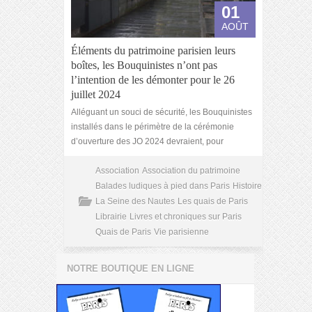
01
AOÛT
Éléments du patrimoine parisien leurs
boîtes, les Bouquinistes n’ont pas
l’intention de les démonter pour le 26
juillet 2024
Alléguant un souci de sécurité, les Bouquinistes
installés dans le périmètre de la cérémonie
d’ouverture des JO 2024 devraient, pour
Association
Association du patrimoine
Balades ludiques à pied dans Paris
Histoire
La Seine des Nautes
Les quais de Paris
Librairie
Livres et chroniques sur Paris
Quais de Paris
Vie parisienne
NOTRE BOUTIQUE EN LIGNE