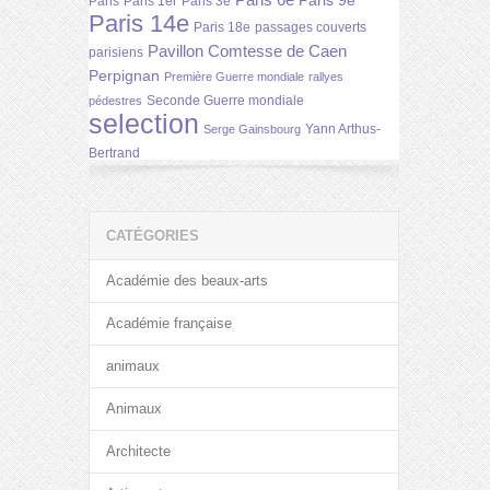
Paris 6e
Paris 9e
Paris
Paris 1er
Paris 3e
Paris 14e
Paris 18e
passages couverts
Pavillon Comtesse de Caen
parisiens
Perpignan
Première Guerre mondiale
rallyes
Seconde Guerre mondiale
pédestres
selection
Yann Arthus-
Serge Gainsbourg
Bertrand
CATÉGORIES
Académie des beaux-arts
Académie française
animaux
Animaux
Architecte