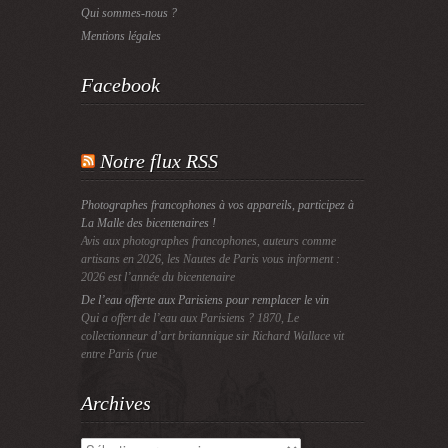
Qui sommes-nous ?
Mentions légales
Facebook
Notre flux RSS
Photographes francophones à vos appareils, participez à
La Malle des bicentenaires !
Avis aux photographes francophones, auteurs comme
artisans en 2026, les Nautes de Paris vous informent :
2026 est l’année du bicentenaire
De l’eau offerte aux Parisiens pour remplacer le vin
Qui a offert de l’eau aux Parisiens ? 1870, Le
collectionneur d’art britannique sir Richard Wallace vit
entre Paris (rue
Archives
Archives