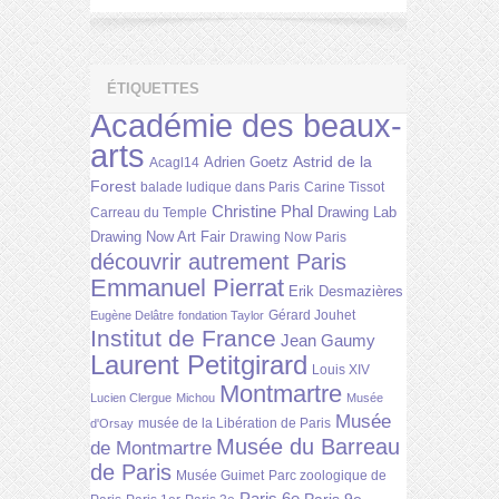
ÉTIQUETTES
Académie des beaux-
arts
Astrid de la
Adrien Goetz
Acagl14
Forest
balade ludique dans Paris
Carine Tissot
Christine Phal
Drawing Lab
Carreau du Temple
Drawing Now Art Fair
Drawing Now Paris
découvrir autrement Paris
Emmanuel Pierrat
Erik Desmazières
Gérard Jouhet
Eugène Delâtre
fondation Taylor
Institut de France
Jean Gaumy
Laurent Petitgirard
Louis XIV
Montmartre
Lucien Clergue
Michou
Musée
Musée
musée de la Libération de Paris
d'Orsay
Musée du Barreau
de Montmartre
de Paris
Musée Guimet
Parc zoologique de