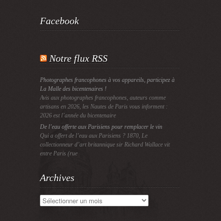
Facebook
Notre flux RSS
Photographes francophones à vos appareils, participez à
La Malle des bicentenaires !
Avis aux photographes francophones, auteurs comme
artisans en 2026, les Nautes de Paris vous informent :
2026 est l’année du bicentenaire
De l’eau offerte aux Parisiens pour remplacer le vin
Qui a offert de l’eau aux Parisiens ? 1870, Le
collectionneur d’art britannique sir Richard Wallace vit
entre Paris (rue
Archives
Archives