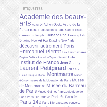
ÉTIQUETTES
Académie des beaux-
arts
Astrid de la
Adrien Goetz
Acagl14
Forest
balade ludique dans Paris
Carine Tissot
Christine Phal
Drawing Lab
Carreau du Temple
Drawing Now Art Fair
Drawing Now Paris
découvrir autrement Paris
Emmanuel Pierrat
Erik Desmazières
Gérard Jouhet
Eugène Delâtre
fondation Taylor
Institut de France
Jean Gaumy
Laurent Petitgirard
Louis XIV
Montmartre
Lucien Clergue
Michou
Musée
Musée
musée de la Libération de Paris
d'Orsay
Musée du Barreau
de Montmartre
de Paris
Musée Guimet
Parc zoologique de
Paris 6e
Paris 9e
Paris
Paris 1er
Paris 3e
Paris 14e
Paris 18e
passages couverts