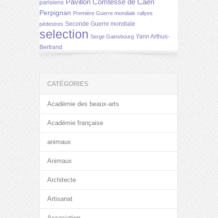
Pavillon Comtesse de Caen
parisiens
Perpignan
Première Guerre mondiale
rallyes
Seconde Guerre mondiale
pédestres
selection
Yann Arthus-
Serge Gainsbourg
Bertrand
CATÉGORIES
Académie des beaux-arts
Académie française
animaux
Animaux
Architecte
Artisanat
Association