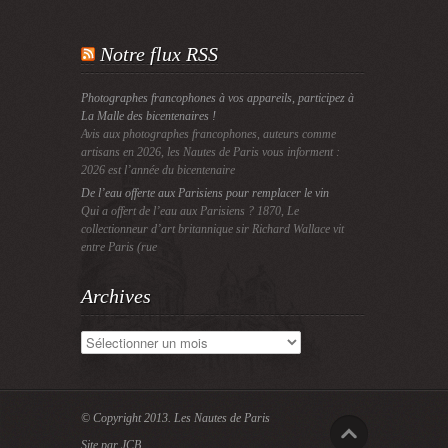
Notre flux RSS
Photographes francophones à vos appareils, participez à
La Malle des bicentenaires !
Avis aux photographes francophones, auteurs comme
artisans en 2026, les Nautes de Paris vous informent :
2026 est l’année du bicentenaire
De l’eau offerte aux Parisiens pour remplacer le vin
Qui a offert de l’eau aux Parisiens ? 1870, Le
collectionneur d’art britannique sir Richard Wallace vit
entre Paris (rue
Archives
Archives
© Copyright 2013.
Les Nautes de Paris
Site par JCB