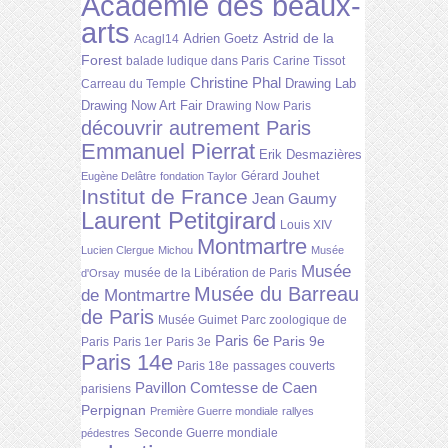
Académie des beaux-
arts
Astrid de la
Adrien Goetz
Acagl14
Forest
balade ludique dans Paris
Carine Tissot
Christine Phal
Drawing Lab
Carreau du Temple
Drawing Now Art Fair
Drawing Now Paris
découvrir autrement Paris
Emmanuel Pierrat
Erik Desmazières
Gérard Jouhet
Eugène Delâtre
fondation Taylor
Institut de France
Jean Gaumy
Laurent Petitgirard
Louis XIV
Montmartre
Lucien Clergue
Michou
Musée
Musée
musée de la Libération de Paris
d'Orsay
Musée du Barreau
de Montmartre
de Paris
Musée Guimet
Parc zoologique de
Paris 6e
Paris 9e
Paris
Paris 1er
Paris 3e
Paris 14e
Paris 18e
passages couverts
Pavillon Comtesse de Caen
parisiens
Perpignan
Première Guerre mondiale
rallyes
Seconde Guerre mondiale
pédestres