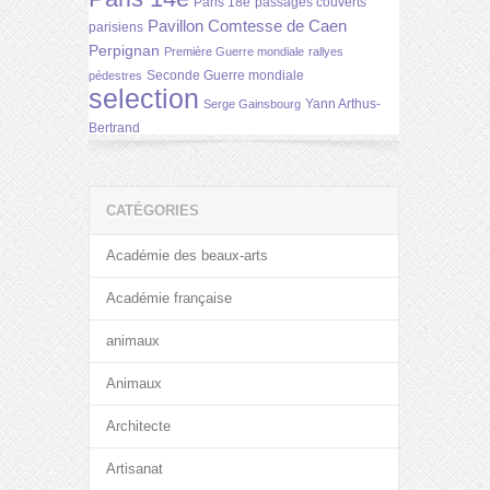
Paris 18e
passages couverts
Pavillon Comtesse de Caen
parisiens
Perpignan
Première Guerre mondiale
rallyes
Seconde Guerre mondiale
pédestres
selection
Yann Arthus-
Serge Gainsbourg
Bertrand
CATÉGORIES
Académie des beaux-arts
Académie française
animaux
Animaux
Architecte
Artisanat