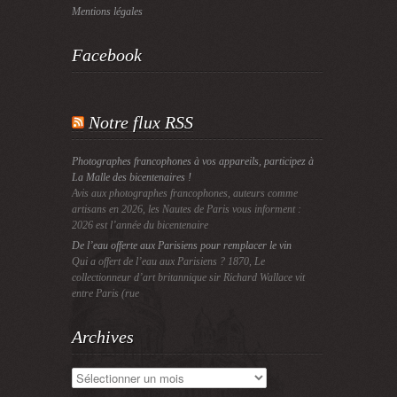
Mentions légales
Facebook
Notre flux RSS
Photographes francophones à vos appareils, participez à
La Malle des bicentenaires !
Avis aux photographes francophones, auteurs comme
artisans en 2026, les Nautes de Paris vous informent :
2026 est l’année du bicentenaire
De l’eau offerte aux Parisiens pour remplacer le vin
Qui a offert de l’eau aux Parisiens ? 1870, Le
collectionneur d’art britannique sir Richard Wallace vit
entre Paris (rue
Archives
Archives