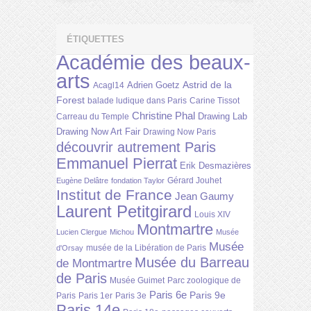
ÉTIQUETTES
Académie des beaux-
arts
Astrid de la
Adrien Goetz
Acagl14
Forest
balade ludique dans Paris
Carine Tissot
Christine Phal
Drawing Lab
Carreau du Temple
Drawing Now Art Fair
Drawing Now Paris
découvrir autrement Paris
Emmanuel Pierrat
Erik Desmazières
Gérard Jouhet
Eugène Delâtre
fondation Taylor
Institut de France
Jean Gaumy
Laurent Petitgirard
Louis XIV
Montmartre
Lucien Clergue
Michou
Musée
Musée
musée de la Libération de Paris
d'Orsay
Musée du Barreau
de Montmartre
de Paris
Musée Guimet
Parc zoologique de
Paris 6e
Paris 9e
Paris
Paris 1er
Paris 3e
Paris 14e