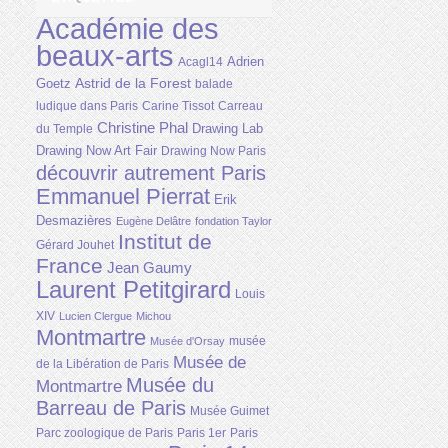
Académie des
beaux-arts
Adrien
Acagl14
Astrid de la Forest
Goetz
balade
ludique dans Paris
Carine Tissot
Carreau
Christine Phal
Drawing Lab
du Temple
Drawing Now Art Fair
Drawing Now Paris
découvrir autrement Paris
Emmanuel Pierrat
Erik
Desmazières
Eugène Delâtre
fondation Taylor
Institut de
Gérard Jouhet
France
Jean Gaumy
Laurent Petitgirard
Louis
XIV
Lucien Clergue
Michou
Montmartre
musée
Musée d'Orsay
Musée de
de la Libération de Paris
Musée du
Montmartre
Barreau de Paris
Musée Guimet
Parc zoologique de Paris
Paris 1er
Paris