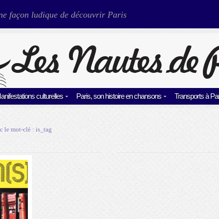
ne façon ludique de découvrir Paris
anifestations culturelles
Paris, son histoire en chansons
Transports à Par
c le mot-clé :
is_tag