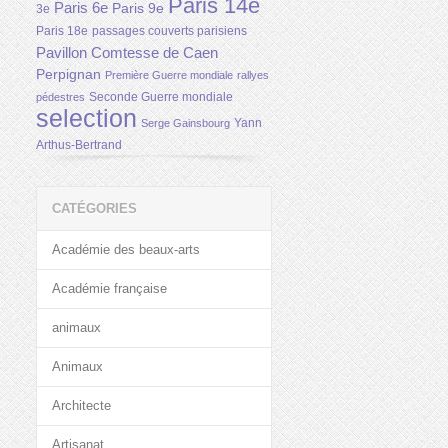
Paris 14e
Paris 6e
Paris 9e
3e
Paris 18e
passages couverts parisiens
Pavillon Comtesse de Caen
Perpignan
Première Guerre mondiale
rallyes
Seconde Guerre mondiale
pédestres
selection
Yann
Serge Gainsbourg
Arthus-Bertrand
CATÉGORIES
Académie des beaux-arts
Académie française
animaux
Animaux
Architecte
Artisanat