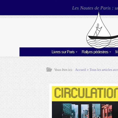
Les Nautes de Paris : u
Livres sur Paris
Rallyes pédestres
M
Vous êtes ici:
Accueil
» Tous les articles ave