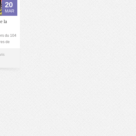
20
MAR
e la
ers du 104
res de
ris