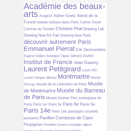
Académie des beaux-
arts
Astrid de la
Adrien Goetz
Acagl14
Forest
balade ludique dans Paris
Carine Tissot
Christine Phal
Drawing Lab
Carreau du Temple
Drawing Now Art Fair
Drawing Now Paris
découvrir autrement Paris
Emmanuel Pierrat
Erik Desmazières
Gérard Jouhet
Eugène Delâtre
fondation Taylor
Institut de France
Jean Gaumy
Laurent Petitgirard
Louis XIV
Montmartre
Lucien Clergue
Michou
Musée
Musée
musée de la Libération de Paris
d'Orsay
Musée du Barreau
de Montmartre
de Paris
Musée Guimet
Parc zoologique de
Paris 6e
Paris 9e
Paris
Paris 1er
Paris 3e
Paris 14e
Paris 18e
passages couverts
Pavillon Comtesse de Caen
parisiens
Perpignan
Première Guerre mondiale
rallyes