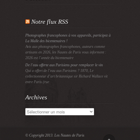
Notre flux RSS
Photographes francophones à vos appareils, participez à
La Malle des bicentenaires !
Avis aux photographes francophones, auteurs comme
artisans en 2026, les Nautes de Paris vous informent :
2026 est l’année du bicentenaire
De l’eau offerte aux Parisiens pour remplacer le vin
Qui a offert de l’eau aux Parisiens ? 1870, Le
collectionneur d’art britannique sir Richard Wallace vit
entre Paris (rue
Archives
Archives
© Copyright 2013.
Les Nautes de Paris