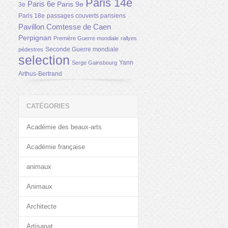
Paris 14e
Paris 6e
Paris 9e
3e
Paris 18e
passages couverts parisiens
Pavillon Comtesse de Caen
Perpignan
Première Guerre mondiale
rallyes
Seconde Guerre mondiale
pédestres
selection
Yann
Serge Gainsbourg
Arthus-Bertrand
CATÉGORIES
Académie des beaux-arts
Académie française
animaux
Animaux
Architecte
Artisanat