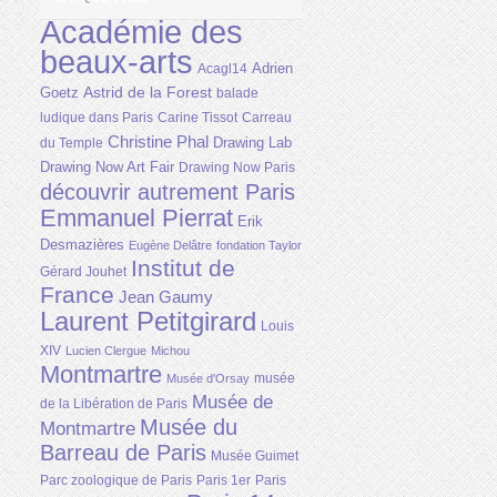
Académie des
beaux-arts
Adrien
Acagl14
Astrid de la Forest
Goetz
balade
ludique dans Paris
Carine Tissot
Carreau
Christine Phal
Drawing Lab
du Temple
Drawing Now Art Fair
Drawing Now Paris
découvrir autrement Paris
Emmanuel Pierrat
Erik
Desmazières
Eugène Delâtre
fondation Taylor
Institut de
Gérard Jouhet
France
Jean Gaumy
Laurent Petitgirard
Louis
XIV
Lucien Clergue
Michou
Montmartre
musée
Musée d'Orsay
Musée de
de la Libération de Paris
Musée du
Montmartre
Barreau de Paris
Musée Guimet
Parc zoologique de Paris
Paris 1er
Paris