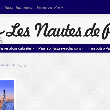
ne façon ludique de découvrir Paris
anifestations culturelles
Paris, son histoire en chansons
Transports à Par
c le mot-clé :
is_tag