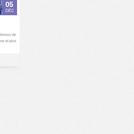
05
DÉC
a
-dessus de
nse et plus