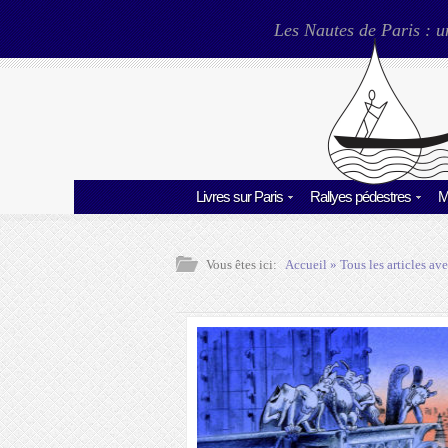
Les Nautes de Paris : u
Livres sur Paris
Rallyes pédestres
M
Vous êtes ici:
Accueil
» Tous les articles ave