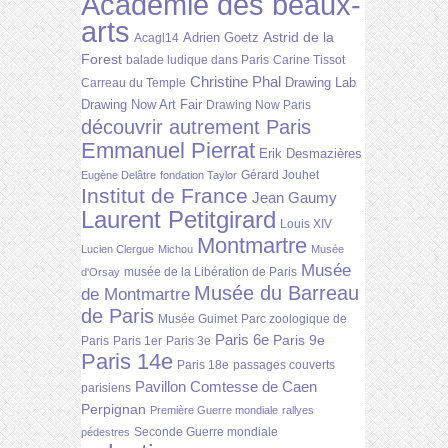
Académie des beaux-
arts
Astrid de la
Adrien Goetz
Acagl14
Forest
balade ludique dans Paris
Carine Tissot
Christine Phal
Drawing Lab
Carreau du Temple
Drawing Now Art Fair
Drawing Now Paris
découvrir autrement Paris
Emmanuel Pierrat
Erik Desmazières
Gérard Jouhet
Eugène Delâtre
fondation Taylor
Institut de France
Jean Gaumy
Laurent Petitgirard
Louis XIV
Montmartre
Lucien Clergue
Michou
Musée
Musée
musée de la Libération de Paris
d'Orsay
Musée du Barreau
de Montmartre
de Paris
Musée Guimet
Parc zoologique de
Paris 6e
Paris 9e
Paris
Paris 1er
Paris 3e
Paris 14e
Paris 18e
passages couverts
Pavillon Comtesse de Caen
parisiens
Perpignan
Première Guerre mondiale
rallyes
Seconde Guerre mondiale
pédestres