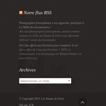
Notre flux RSS
Photographes francophones à vos appareils, participez à
La Malle des bicentenaires !
Avis aux photographes francophones, auteurs comme
artisans en 2026, les Nautes de Paris vous informent :
2026 est l’année du bicentenaire
De l’eau offerte aux Parisiens pour remplacer le vin
Qui a offert de l’eau aux Parisiens ? 1870, Le
collectionneur d’art britannique sir Richard Wallace vit
entre Paris (rue
Archives
Archives
© Copyright 2013.
Les Nautes de Paris
Site par JCB