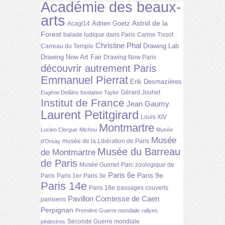
Académie des beaux-
arts
Astrid de la
Adrien Goetz
Acagl14
Forest
balade ludique dans Paris
Carine Tissot
Christine Phal
Drawing Lab
Carreau du Temple
Drawing Now Art Fair
Drawing Now Paris
découvrir autrement Paris
Emmanuel Pierrat
Erik Desmazières
Gérard Jouhet
Eugène Delâtre
fondation Taylor
Institut de France
Jean Gaumy
Laurent Petitgirard
Louis XIV
Montmartre
Lucien Clergue
Michou
Musée
Musée
musée de la Libération de Paris
d'Orsay
Musée du Barreau
de Montmartre
de Paris
Musée Guimet
Parc zoologique de
Paris 6e
Paris 9e
Paris
Paris 1er
Paris 3e
Paris 14e
Paris 18e
passages couverts
Pavillon Comtesse de Caen
parisiens
Perpignan
Première Guerre mondiale
rallyes
Seconde Guerre mondiale
pédestres