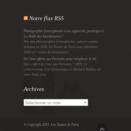
Notre flux RSS
Photographes francophones à vos appareils, participez à
La Malle des bicentenaires !
Avis aux photographes francophones, auteurs comme
artisans en 2026, les Nautes de Paris vous informent :
2026 est l’année du bicentenaire
De l’eau offerte aux Parisiens pour remplacer le vin
Qui a offert de l’eau aux Parisiens ? 1870, Le
collectionneur d’art britannique sir Richard Wallace vit
entre Paris (rue
Archives
Archives
© Copyright 2013.
Les Nautes de Paris