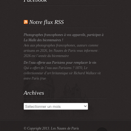
Notre flux RSS
Photographes francophones à vos appareils, participez à
La Malle des bicentenaires !
Avis aux photographes francophones, auteurs comme
artisans en 2026, les Nautes de Paris vous informent :
2026 est l’année du bicentenaire
De l’eau offerte aux Parisiens pour remplacer le vin
Qui a offert de l’eau aux Parisiens ? 1870, Le
collectionneur d’art britannique sir Richard Wallace vit
entre Paris (rue
Archives
Archives
© Copyright 2013.
Les Nautes de Paris