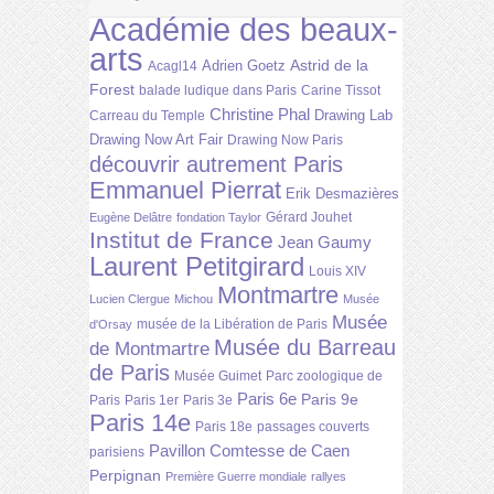
Académie des beaux-
arts
Astrid de la
Adrien Goetz
Acagl14
Forest
balade ludique dans Paris
Carine Tissot
Christine Phal
Drawing Lab
Carreau du Temple
Drawing Now Art Fair
Drawing Now Paris
découvrir autrement Paris
Emmanuel Pierrat
Erik Desmazières
Gérard Jouhet
Eugène Delâtre
fondation Taylor
Institut de France
Jean Gaumy
Laurent Petitgirard
Louis XIV
Montmartre
Lucien Clergue
Michou
Musée
Musée
musée de la Libération de Paris
d'Orsay
Musée du Barreau
de Montmartre
de Paris
Musée Guimet
Parc zoologique de
Paris 6e
Paris 9e
Paris
Paris 1er
Paris 3e
Paris 14e
Paris 18e
passages couverts
Pavillon Comtesse de Caen
parisiens
Perpignan
Première Guerre mondiale
rallyes