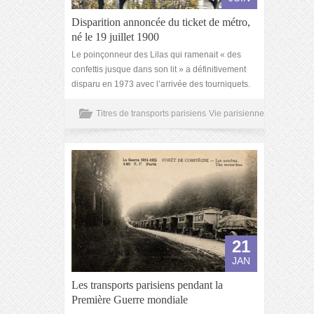
Disparition annoncée du ticket de métro,
né le 19 juillet 1900
Le poinçonneur des Lilas qui ramenait « des
confettis jusque dans son lit » a définitivement
disparu en 1973 avec l’arrivée des tourniquets.
Titres de transports parisiens
Vie parisienne
21
JAN
Les transports parisiens pendant la
Première Guerre mondiale