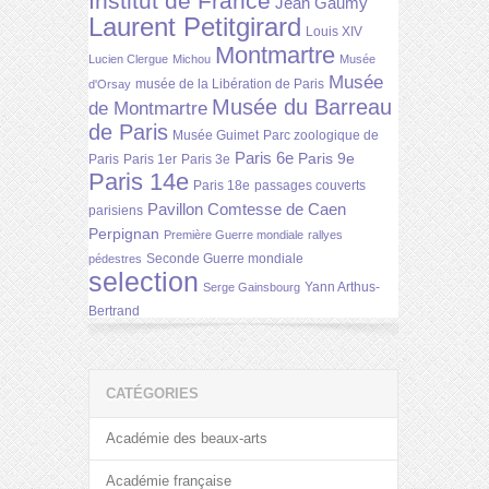
Institut de France
Jean Gaumy
Laurent Petitgirard
Louis XIV
Montmartre
Lucien Clergue
Michou
Musée
Musée
musée de la Libération de Paris
d'Orsay
Musée du Barreau
de Montmartre
de Paris
Musée Guimet
Parc zoologique de
Paris 6e
Paris 9e
Paris
Paris 1er
Paris 3e
Paris 14e
Paris 18e
passages couverts
Pavillon Comtesse de Caen
parisiens
Perpignan
Première Guerre mondiale
rallyes
Seconde Guerre mondiale
pédestres
selection
Yann Arthus-
Serge Gainsbourg
Bertrand
CATÉGORIES
Académie des beaux-arts
Académie française