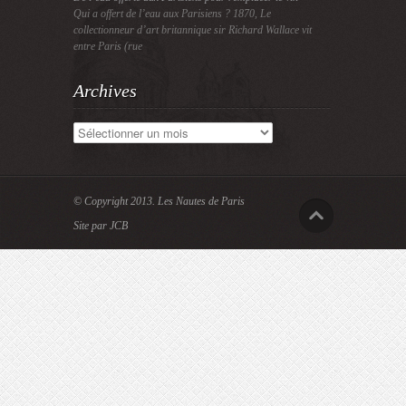
Qui a offert de l’eau aux Parisiens ? 1870, Le
collectionneur d’art britannique sir Richard Wallace vit
entre Paris (rue
Archives
Archives
© Copyright 2013.
Les Nautes de Paris
Site par JCB