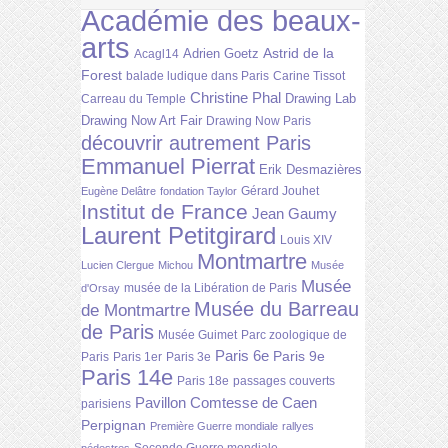
Académie des beaux-
arts
Astrid de la
Adrien Goetz
Acagl14
Forest
balade ludique dans Paris
Carine Tissot
Christine Phal
Drawing Lab
Carreau du Temple
Drawing Now Art Fair
Drawing Now Paris
découvrir autrement Paris
Emmanuel Pierrat
Erik Desmazières
Gérard Jouhet
Eugène Delâtre
fondation Taylor
Institut de France
Jean Gaumy
Laurent Petitgirard
Louis XIV
Montmartre
Lucien Clergue
Michou
Musée
Musée
musée de la Libération de Paris
d'Orsay
Musée du Barreau
de Montmartre
de Paris
Musée Guimet
Parc zoologique de
Paris 6e
Paris 9e
Paris
Paris 1er
Paris 3e
Paris 14e
Paris 18e
passages couverts
Pavillon Comtesse de Caen
parisiens
Perpignan
Première Guerre mondiale
rallyes