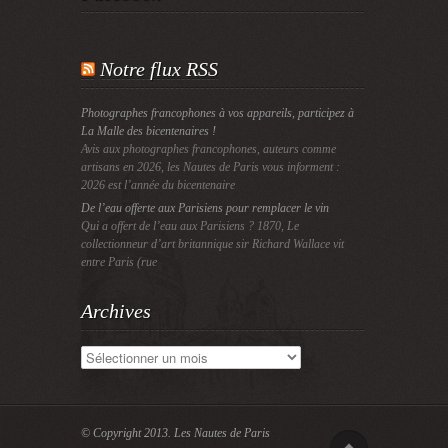
Notre flux RSS
Photographes francophones à vos appareils, participez à
La Malle des bicentenaires !
Avis aux photographes francophones, auteurs comme
artisans en 2026, les Nautes de Paris vous informent :
2026 est l’année du bicentenaire
De l’eau offerte aux Parisiens pour remplacer le vin
Qui a offert de l’eau aux Parisiens ? 1870, Le
collectionneur d’art britannique sir Richard Wallace vit
entre Paris (rue
Archives
Archives
© Copyright 2013.
Les Nautes de Paris