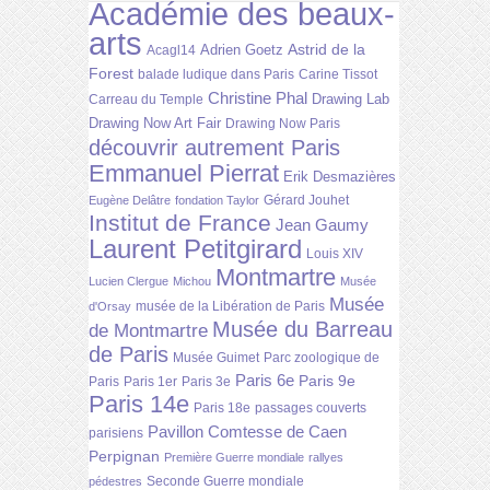
Académie des beaux-
arts
Astrid de la
Adrien Goetz
Acagl14
Forest
balade ludique dans Paris
Carine Tissot
Christine Phal
Drawing Lab
Carreau du Temple
Drawing Now Art Fair
Drawing Now Paris
découvrir autrement Paris
Emmanuel Pierrat
Erik Desmazières
Gérard Jouhet
Eugène Delâtre
fondation Taylor
Institut de France
Jean Gaumy
Laurent Petitgirard
Louis XIV
Montmartre
Lucien Clergue
Michou
Musée
Musée
musée de la Libération de Paris
d'Orsay
Musée du Barreau
de Montmartre
de Paris
Musée Guimet
Parc zoologique de
Paris 6e
Paris 9e
Paris
Paris 1er
Paris 3e
Paris 14e
Paris 18e
passages couverts
Pavillon Comtesse de Caen
parisiens
Perpignan
Première Guerre mondiale
rallyes
Seconde Guerre mondiale
pédestres