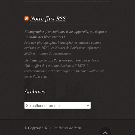
Notre flux RSS
Photographes francophones à vos appareils, participez à
La Malle des bicentenaires !
Avis aux photographes francophones, auteurs comme
artisans en 2026, les Nautes de Paris vous informent :
2026 est l’année du bicentenaire
De l’eau offerte aux Parisiens pour remplacer le vin
Qui a offert de l’eau aux Parisiens ? 1870, Le
collectionneur d’art britannique sir Richard Wallace vit
entre Paris (rue
Archives
Archives
© Copyright 2013.
Les Nautes de Paris