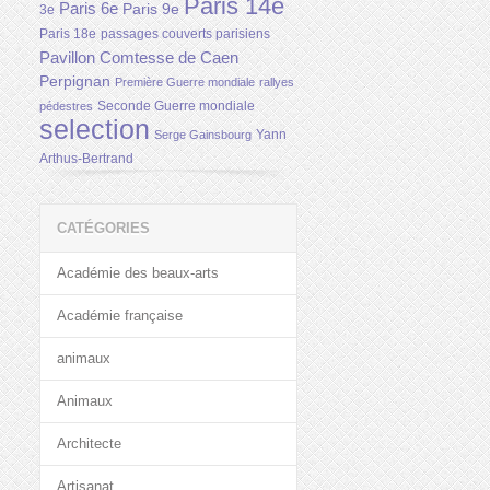
Paris 14e
Paris 6e
Paris 9e
3e
Paris 18e
passages couverts parisiens
Pavillon Comtesse de Caen
Perpignan
Première Guerre mondiale
rallyes
Seconde Guerre mondiale
pédestres
selection
Yann
Serge Gainsbourg
Arthus-Bertrand
CATÉGORIES
Académie des beaux-arts
Académie française
animaux
Animaux
Architecte
Artisanat