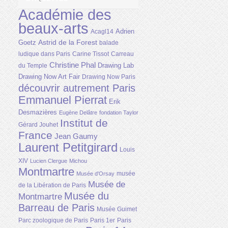
Académie des
beaux-arts
Adrien
Acagl14
Astrid de la Forest
Goetz
balade
ludique dans Paris
Carine Tissot
Carreau
Christine Phal
Drawing Lab
du Temple
Drawing Now Art Fair
Drawing Now Paris
découvrir autrement Paris
Emmanuel Pierrat
Erik
Desmazières
Eugène Delâtre
fondation Taylor
Institut de
Gérard Jouhet
France
Jean Gaumy
Laurent Petitgirard
Louis
XIV
Lucien Clergue
Michou
Montmartre
musée
Musée d'Orsay
Musée de
de la Libération de Paris
Musée du
Montmartre
Barreau de Paris
Musée Guimet
Parc zoologique de Paris
Paris 1er
Paris