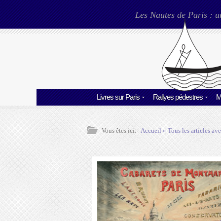
Les Nautes de Paris : u
Livres sur Paris
Rallyes pédestres
M
Vous êtes ici:
Accueil
» Tous les articles ave