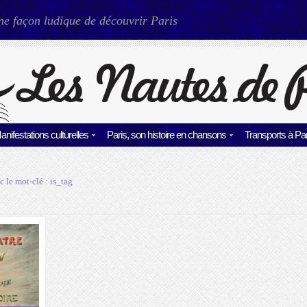
ne façon ludique de découvrir Paris
anifestations culturelles
Paris, son histoire en chansons
Transports à Par
c le mot-clé :
is_tag