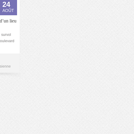
24
AOÛT
d’un lieu
 survol
 boulevard
isienne