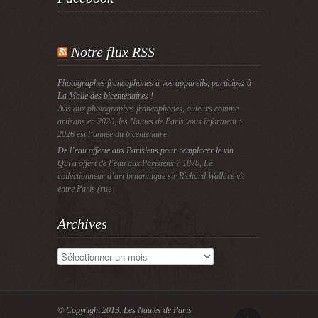
Notre flux RSS
Photographes francophones à vos appareils, participez à
La Malle des bicentenaires !
Avis aux photographes francophones, auteurs comme
artisans en 2026, les Nautes de Paris vous informent :
2026 est l’année du bicentenaire
De l’eau offerte aux Parisiens pour remplacer le vin
Qui a offert de l’eau aux Parisiens ? 1870, Le
collectionneur d’art britannique sir Richard Wallace vit
entre Paris (rue
Archives
Archives
© Copyright 2013.
Les Nautes de Paris