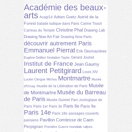
Académie des beaux-
arts
Astrid de la
Adrien Goetz
Acagl14
Forest
balade ludique dans Paris
Carine Tissot
Christine Phal
Drawing Lab
Carreau du Temple
Drawing Now Art Fair
Drawing Now Paris
découvrir autrement Paris
Emmanuel Pierrat
Erik Desmazières
Gérard Jouhet
Eugène Delâtre
fondation Taylor
Institut de France
Jean Gaumy
Laurent Petitgirard
Louis XIV
Montmartre
Lucien Clergue
Michou
Musée
Musée
musée de la Libération de Paris
d'Orsay
Musée du Barreau
de Montmartre
de Paris
Musée Guimet
Parc zoologique de
Paris 6e
Paris 9e
Paris
Paris 1er
Paris 3e
Paris 14e
Paris 18e
passages couverts
Pavillon Comtesse de Caen
parisiens
Perpignan
Première Guerre mondiale
rallyes