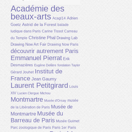
Académie des
beaux-arts
Adrien
Acagl14
Astrid de la Forest
Goetz
balade
ludique dans Paris
Carine Tissot
Carreau
Christine Phal
Drawing Lab
du Temple
Drawing Now Art Fair
Drawing Now Paris
découvrir autrement Paris
Emmanuel Pierrat
Erik
Desmazières
Eugène Delâtre
fondation Taylor
Institut de
Gérard Jouhet
France
Jean Gaumy
Laurent Petitgirard
Louis
XIV
Lucien Clergue
Michou
Montmartre
musée
Musée d'Orsay
Musée de
de la Libération de Paris
Musée du
Montmartre
Barreau de Paris
Musée Guimet
Parc zoologique de Paris
Paris 1er
Paris