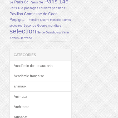
Paris 14e
Paris 6e
Paris 9e
3e
Paris 18e
passages couverts parisiens
Pavillon Comtesse de Caen
Perpignan
Première Guerre mondiale
rallyes
Seconde Guerre mondiale
pédestres
selection
Yann
Serge Gainsbourg
Arthus-Bertrand
CATÉGORIES
Académie des beaux-arts
Académie française
animaux
Animaux
Architecte
Artisanat