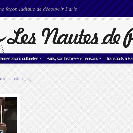
ne façon ludique de découvrir Paris
anifestations culturelles
Paris, son histoire en chansons
Transports à Par
c le mot-clé :
is_tag