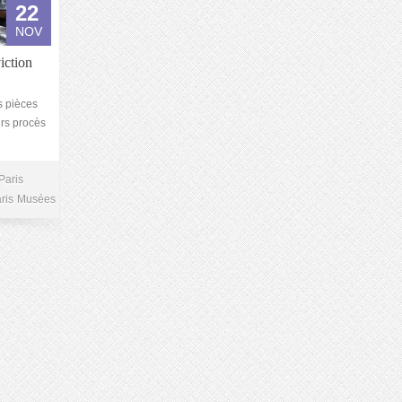
22
NOV
iction
s pièces
urs procès
Paris
ris
Musées