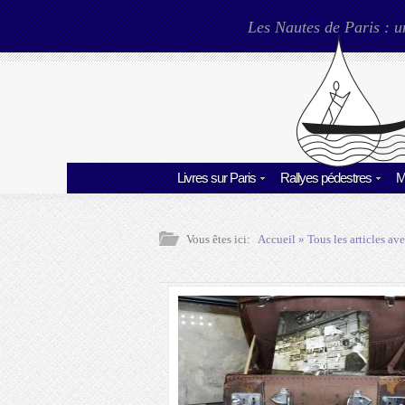
Les Nautes de Paris : u
Livres sur Paris
Rallyes pédestres
M
Vous êtes ici:
Accueil
» Tous les articles ave