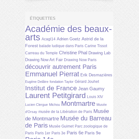
ÉTIQUETTES
Académie des beaux-
arts
Astrid de la
Adrien Goetz
Acagl14
Forest
balade ludique dans Paris
Carine Tissot
Christine Phal
Drawing Lab
Carreau du Temple
Drawing Now Art Fair
Drawing Now Paris
découvrir autrement Paris
Emmanuel Pierrat
Erik Desmazières
Gérard Jouhet
Eugène Delâtre
fondation Taylor
Institut de France
Jean Gaumy
Laurent Petitgirard
Louis XIV
Montmartre
Lucien Clergue
Michou
Musée
Musée
musée de la Libération de Paris
d'Orsay
Musée du Barreau
de Montmartre
de Paris
Musée Guimet
Parc zoologique de
Paris 6e
Paris 9e
Paris
Paris 1er
Paris 3e