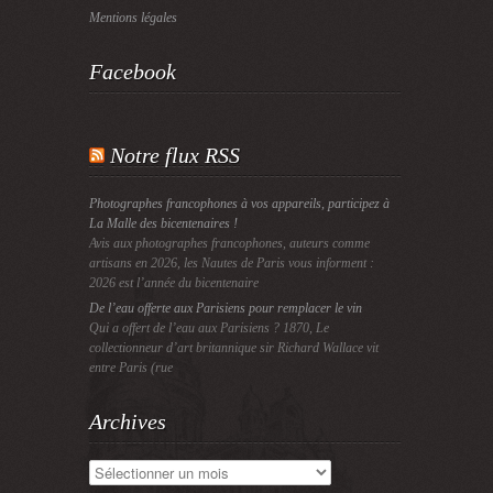
Mentions légales
Facebook
Notre flux RSS
Photographes francophones à vos appareils, participez à
La Malle des bicentenaires !
Avis aux photographes francophones, auteurs comme
artisans en 2026, les Nautes de Paris vous informent :
2026 est l’année du bicentenaire
De l’eau offerte aux Parisiens pour remplacer le vin
Qui a offert de l’eau aux Parisiens ? 1870, Le
collectionneur d’art britannique sir Richard Wallace vit
entre Paris (rue
Archives
Archives