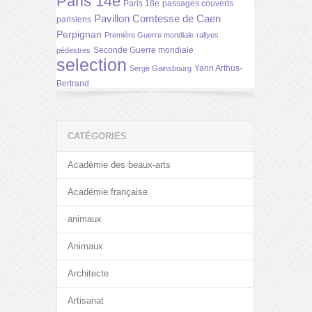
Paris 14e
Paris 18e
passages couverts
Pavillon Comtesse de Caen
parisiens
Perpignan
Première Guerre mondiale
rallyes
Seconde Guerre mondiale
pédestres
selection
Yann Arthus-
Serge Gainsbourg
Bertrand
CATÉGORIES
Académie des beaux-arts
Académie française
animaux
Animaux
Architecte
Artisanat