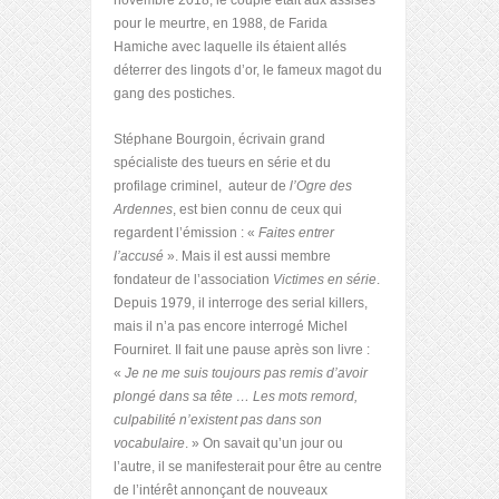
novembre 2018, le couple était aux assises
pour le meurtre, en 1988, de Farida
Hamiche avec laquelle ils étaient allés
déterrer des lingots d’or, le fameux magot du
gang des postiches.
Stéphane Bourgoin, écrivain grand
spécialiste des tueurs en série et du
profilage criminel, auteur de
l’Ogre des
Ardennes
, est bien connu de ceux qui
regardent l’émission : «
Faites entrer
l’accusé
». Mais il est aussi membre
fondateur de l’association
Victimes en série
.
Depuis 1979, il interroge des serial killers,
mais il n’a pas encore interrogé Michel
Fourniret. Il fait une pause après son livre :
«
Je ne me suis toujours pas remis d’avoir
plongé dans sa tête … Les mots remord,
culpabilité n’existent pas dans son
vocabulaire
. » On savait qu’un jour ou
l’autre, il se manifesterait pour être au centre
de l’intérêt annonçant de nouveaux