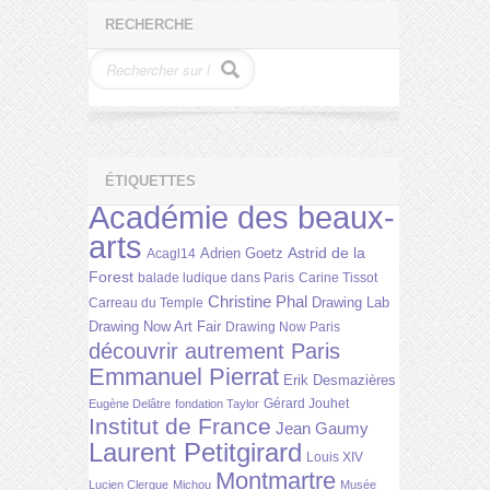
RECHERCHE
ÉTIQUETTES
Académie des beaux-
arts
Astrid de la
Adrien Goetz
Acagl14
Forest
balade ludique dans Paris
Carine Tissot
Christine Phal
Drawing Lab
Carreau du Temple
Drawing Now Art Fair
Drawing Now Paris
découvrir autrement Paris
Emmanuel Pierrat
Erik Desmazières
Gérard Jouhet
Eugène Delâtre
fondation Taylor
Institut de France
Jean Gaumy
Laurent Petitgirard
Louis XIV
Montmartre
Lucien Clergue
Michou
Musée