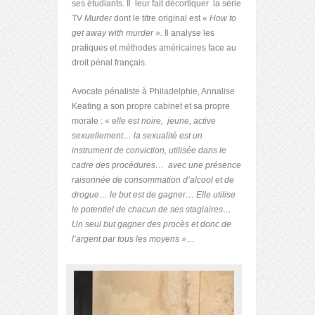
ses étudiants. Il leur fait décortiquer la série
TV
Murder
dont le titre original est «
How to
get away with murder ».
Il analyse les
pratiques et méthodes américaines face au
droit pénal français.
Avocate pénaliste à Philadelphie, Annalise
Keating a son propre cabinet et sa propre
morale : « e
lle est noire, jeune, active
sexuellement… la sexualité est un
instrument de conviction, utilisée dans le
cadre des procédures… avec une présence
raisonnée de consommation d’alcool et de
drogue… le but est de gagner… Elle utilise
le potentiel de chacun de ses stagiaires…
Un seul but gagner des procès et donc de
l’argent par tous les moyens »
…