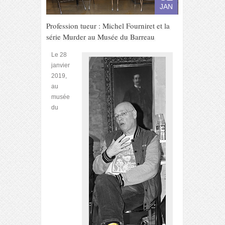
JAN
Profession tueur : Michel Fourniret et la
série Murder au Musée du Barreau
Le 28
janvier
2019,
au
musée
du