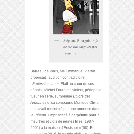
Stéphane Bourgoin,
« je
ne me suis toujours pas
remis…
«
Barreau de Paris, Me Emmanuel Pierrat
proposait l’audition contradictoire
:
Profession tueur.
Etait au cœur de ces
débats, Michel Fourniret, violeur, pédophile,
tueur en série, surnommé
L’Ogre des
Ardennes
et sa compagne Monique Olivier
qu’il avait rencontré par une annonce dans
le
Pélerin
. Emprisonné à perpétuité pour 7
meurtres et viols de jeunes filles (1987-
2001) à la maison d’Ensisheim (68). En