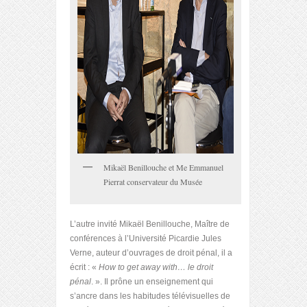
Mikaël Benillouche et Me Emmanuel
Pierrat conservateur du Musée
L’autre invité Mikaël Benillouche, Maître de
conférences à l’Université Picardie Jules
Verne, auteur d’ouvrages de droit pénal, il a
écrit : «
How to get away with… le droit
pénal
. ». Il prône un enseignement qui
s’ancre dans les habitudes télévisuelles de