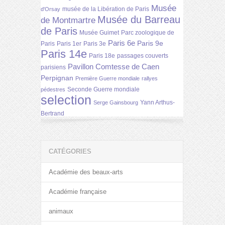
Musée
musée de la Libération de Paris
d'Orsay
Musée du Barreau
de Montmartre
de Paris
Musée Guimet
Parc zoologique de
Paris 6e
Paris 9e
Paris
Paris 1er
Paris 3e
Paris 14e
Paris 18e
passages couverts
Pavillon Comtesse de Caen
parisiens
Perpignan
Première Guerre mondiale
rallyes
Seconde Guerre mondiale
pédestres
selection
Yann Arthus-
Serge Gainsbourg
Bertrand
CATÉGORIES
Académie des beaux-arts
Académie française
animaux