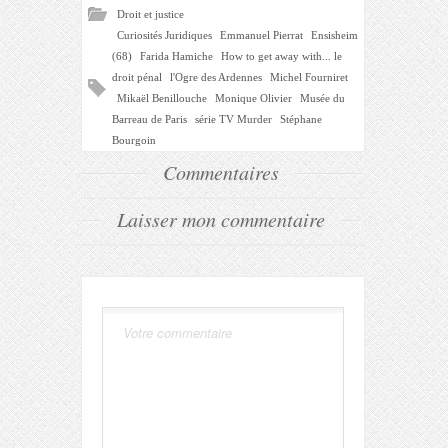
Droit et justice
Curiosités Juridiques
Emmanuel Pierrat
Ensisheim
(68)
Farida Hamiche
How to get away with... le
droit pénal
l'Ogre des Ardennes
Michel Fourniret
Mikaël Benillouche
Monique Olivier
Musée du
Barreau de Paris
série TV Murder
Stéphane
Bourgoin
Commentaires
Laisser mon commentaire