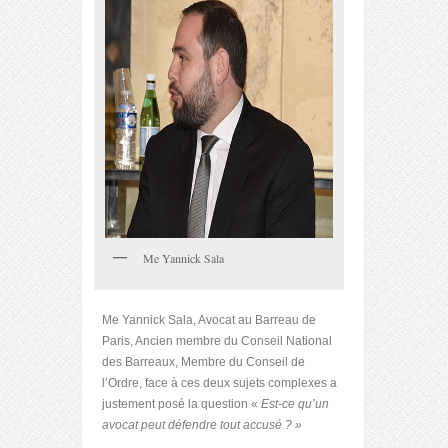
Me Yannick Sala
Me Yannick Sala, Avocat au Barreau de
Paris, Ancien membre du Conseil National
des Barreaux, Membre du Conseil de
l’Ordre, face à ces deux sujets complexes a
justement posé la question «
Est-ce qu’un
avocat peut défendre tout accusé ? »