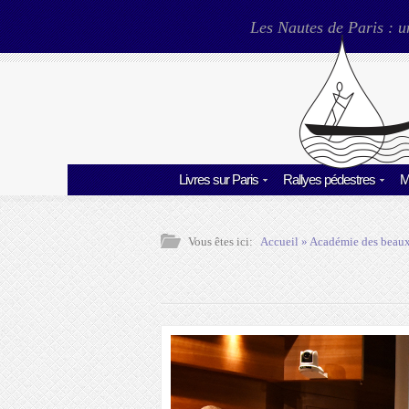
Les Nautes de Paris : u
Livres sur Paris
Rallyes pédestres
M
Vous êtes ici:
Accueil
»
Académie des beaux