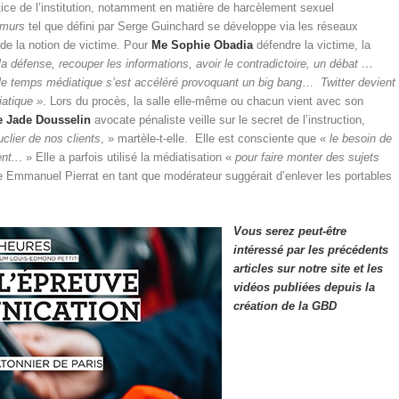
stice de l’institution, notamment en matière de harcèlement sexuel
 murs
tel que défini par Serge Guinchard se développe via les réseaux
de la notion de victime. Pour
Me Sophie Obadia
défendre la victime, la
e la défense, recouper les informations, avoir le contradictoire, un débat …
le temps médiatique s’est accéléré provoquant un big bang
…
Twitter devient
iatique »
. Lors du procès, la salle elle-même ou chacun vient avec son
 Jade Dousselin
avocate pénaliste veille sur le secret de l’instruction,
lier de nos clients
, » martèle-t-elle. Elle est consciente que «
le besoin de
nt..
. » Elle a parfois utilisé la médiatisation «
pour faire monter des sujets
e Emmanuel Pierrat en tant que modérateur suggérait d’enlever les portables
Vous serez peut-être
intéressé par les précédents
articles sur notre site et les
vidéos publiées depuis la
création de la GBD