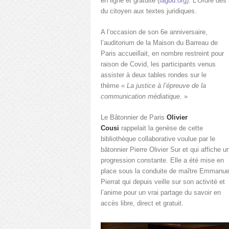
en ligne et gratuite (
lagbd.org
). L’Ordre des
du citoyen aux textes juridiques.
A l’occasion de son 6
e
anniversaire,
l’auditorium de la Maison du Barreau de
Paris accueillait, en nombre restreint pour
raison de Covid, les participants venus
assister à deux tables rondes sur le
thème
« La justice à l’épreuve de la
communication médiatique
. »
Le Bâtonnier de Paris
Olivier
Cousi
rappelait la genèse de cette
bibliothèque collaborative voulue par le
bâtonnier Pierre Olivier Sur et qui affiche u
progression constante. Elle a été mise en
place sous la conduite de maître Emmanue
Pierrat qui depuis veille sur son activité et
l’anime pour un vrai partage du savoir en
accès libre, direct et gratuit.