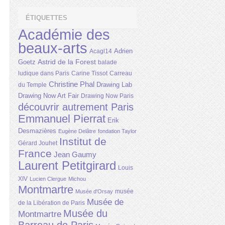
ÉTIQUETTES
Académie des
beaux-arts
Adrien
Acagl14
Astrid de la Forest
Goetz
balade
ludique dans Paris
Carine Tissot
Carreau
Christine Phal
Drawing Lab
du Temple
Drawing Now Art Fair
Drawing Now Paris
découvrir autrement Paris
Emmanuel Pierrat
Erik
Desmazières
Eugène Delâtre
fondation Taylor
Institut de
Gérard Jouhet
France
Jean Gaumy
Laurent Petitgirard
Louis
XIV
Lucien Clergue
Michou
Montmartre
musée
Musée d'Orsay
Musée de
de la Libération de Paris
Musée du
Montmartre