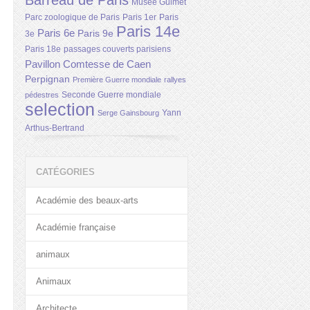
Barreau de Paris
Musée Guimet
Parc zoologique de Paris
Paris 1er
Paris
Paris 14e
Paris 6e
Paris 9e
3e
Paris 18e
passages couverts parisiens
Pavillon Comtesse de Caen
Perpignan
Première Guerre mondiale
rallyes
Seconde Guerre mondiale
pédestres
selection
Yann
Serge Gainsbourg
Arthus-Bertrand
CATÉGORIES
Académie des beaux-arts
Académie française
animaux
Animaux
Architecte