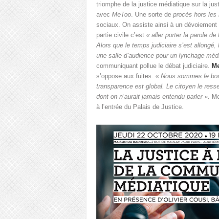
triomphe de la justice médiatique sur la ju
avec
MeToo
. Une sorte de
procès hors les
sociaux. On assiste ainsi à un dévoiement 
partie civile c’est
« aller porter la parole d
Alors que le temps judiciaire s’est allongé,
une salle d’audience pour un lynchage méd
communiquant pollue le débat judiciaire.
Me
s’oppose aux fuites. «
Nous sommes le bouc
transparence est global. Le citoyen le resse
dont on n’aurait jamais entendu parler »
. M
à l’entrée du Palais de Justice.