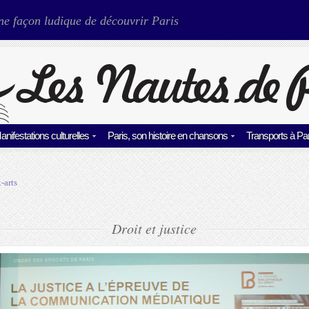
ne façon ludique de découvrir Paris
anifestations culturelles
Paris, son histoire en chansons
Transports à Par
-arts
Droit et justice