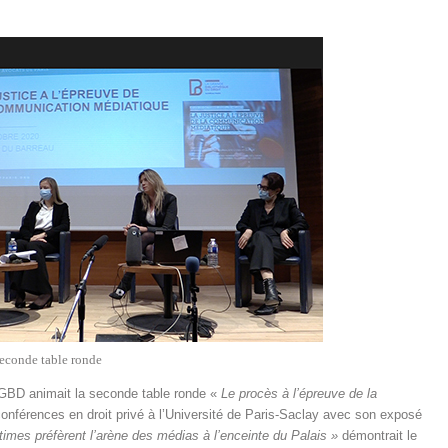
seconde table ronde
 GBD animait la seconde table ronde «
Le procès à l’épreuve de la
onférences en droit privé à l’Université de Paris-Saclay avec son exposé
times préfèrent l’arène des médias à l’enceinte du Palais »
démontrait le