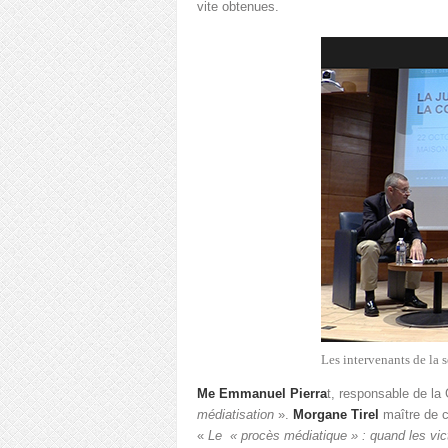
vite obtenues.
Les intervenants de la 
Me Emmanuel Pierra
t, responsable de la
médiatisation
».
Morgane Tirel
maître de c
«
Le « procès médiatique » : quand les vic