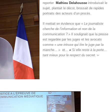
reporter
Mathieu Delahousse
introduisait le
sujet, plantait le décor, brossait de rapides
portraits des acteurs d’un procès.
Il mettait en évidence que «
Le journaliste
cherche de l’information et non de la
communication ?
» Il soulignait que la presse
est regardée par les juges et les avocats
comme «
une intruse qui tire le juge par la
manche… »
et…
«
Si elle reste à la porte…
tant mieux pour le respect du secret.
»