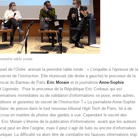
première table ronde
il de l’Ordre animait la première table ronde : «
L’enquête à l’épreuve de la
 secret de l’instruction. Elle réunissait (de droite à gauche) le procureur de la
avocat du Barreau de Paris
Eric Morain
et la journaliste
Anne-Sophie
nt Ligonnès. Pour le procureur de la République Eric Corbaux qui est
nformations immédiates ou de validation d’informations se pose, entre autres,
tions et garanties du secret de l’Instruction
? » La journaliste Anne-Sophie
 de banc de presse dans le tout nouveau tribunal
High Tech
de Paris, lié à de
é accrue en matière de photos des gardes à vue. Cependant le secret des
Eric Morain s’étonne de la publication d’informations avant que les auteurs
 peut en être l’origine, mais il peut s’agir de fuite ou encore d’information
quer. La difficulté va alors être de combattre les fausses informations trop