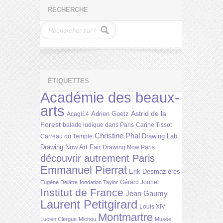
RECHERCHE
ÉTIQUETTES
Académie des beaux-
arts
Astrid de la
Adrien Goetz
Acagl14
Forest
balade ludique dans Paris
Carine Tissot
Christine Phal
Drawing Lab
Carreau du Temple
Drawing Now Art Fair
Drawing Now Paris
découvrir autrement Paris
Emmanuel Pierrat
Erik Desmazières
Gérard Jouhet
Eugène Delâtre
fondation Taylor
Institut de France
Jean Gaumy
Laurent Petitgirard
Louis XIV
Montmartre
Lucien Clergue
Michou
Musée