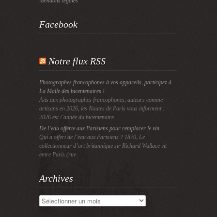
Mentions légales
Facebook
Notre flux RSS
Photographes francophones à vos appareils, participez à
La Malle des bicentenaires !
Avis aux photographes francophones, auteurs comme
artisans en 2026, les Nautes de Paris vous informent :
2026 est l’année du bicentenaire
De l’eau offerte aux Parisiens pour remplacer le vin
Qui a offert de l’eau aux Parisiens ? 1870, Le
collectionneur d’art britannique sir Richard Wallace vit
entre Paris (rue
Archives
Archives