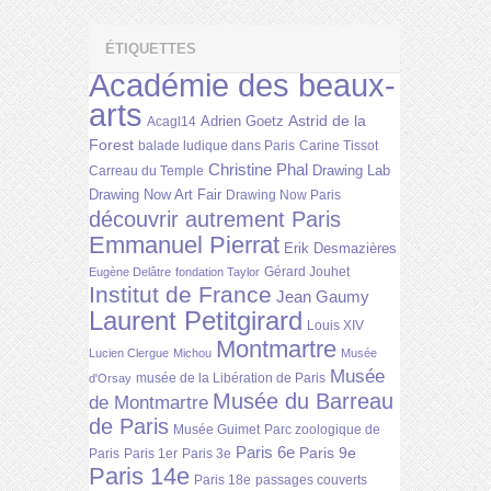
ÉTIQUETTES
Académie des beaux-
arts
Astrid de la
Adrien Goetz
Acagl14
Forest
balade ludique dans Paris
Carine Tissot
Christine Phal
Drawing Lab
Carreau du Temple
Drawing Now Art Fair
Drawing Now Paris
découvrir autrement Paris
Emmanuel Pierrat
Erik Desmazières
Gérard Jouhet
Eugène Delâtre
fondation Taylor
Institut de France
Jean Gaumy
Laurent Petitgirard
Louis XIV
Montmartre
Lucien Clergue
Michou
Musée
Musée
musée de la Libération de Paris
d'Orsay
Musée du Barreau
de Montmartre
de Paris
Musée Guimet
Parc zoologique de
Paris 6e
Paris 9e
Paris
Paris 1er
Paris 3e
Paris 14e
Paris 18e
passages couverts