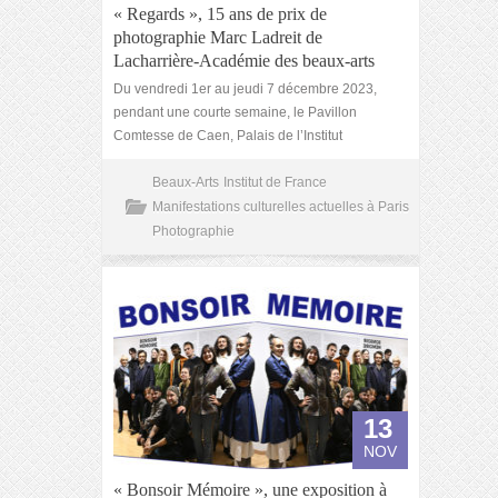
« Regards », 15 ans de prix de
photographie Marc Ladreit de
Lacharrière-Académie des beaux-arts
Du vendredi 1er au jeudi 7 décembre 2023,
pendant une courte semaine, le Pavillon
Comtesse de Caen, Palais de l’Institut
Beaux-Arts
Institut de France
Manifestations culturelles actuelles à Paris
Photographie
13
NOV
« Bonsoir Mémoire », une exposition à