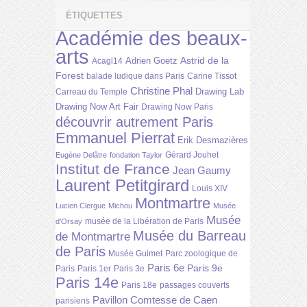
ÉTIQUETTES
Académie des beaux-
arts
Astrid de la
Adrien Goetz
Acagl14
Forest
balade ludique dans Paris
Carine Tissot
Christine Phal
Drawing Lab
Carreau du Temple
Drawing Now Art Fair
Drawing Now Paris
découvrir autrement Paris
Emmanuel Pierrat
Erik Desmazières
Gérard Jouhet
Eugène Delâtre
fondation Taylor
Institut de France
Jean Gaumy
Laurent Petitgirard
Louis XIV
Montmartre
Lucien Clergue
Michou
Musée
Musée
musée de la Libération de Paris
d'Orsay
Musée du Barreau
de Montmartre
de Paris
Musée Guimet
Parc zoologique de
Paris 6e
Paris 9e
Paris
Paris 1er
Paris 3e
Paris 14e
Paris 18e
passages couverts
Pavillon Comtesse de Caen
parisiens