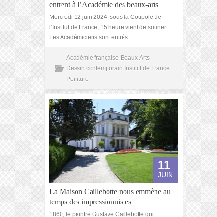
entrent à l’Académie des beaux-arts
Mercredi 12 juin 2024, sous la Coupole de
l’Institut de France, 15 heure vient de sonner.
Les Académiciens sont entrés
Académie française
Beaux-Arts
Dessin contemporain
Institut de France
Peinture
11
JUIN
La Maison Caillebotte nous emmène au
temps des impressionnistes
1860, le peintre Gustave Caillebotte qui