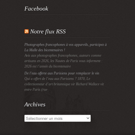
Facebook
Notre flux RSS
Photographes francophones à vos appareils, participez à
La Malle des bicentenaires !
Avis aux photographes francophones, auteurs comme
artisans en 2026, les Nautes de Paris vous informent :
2026 est l’année du bicentenaire
De l’eau offerte aux Parisiens pour remplacer le vin
Qui a offert de l’eau aux Parisiens ? 1870, Le
collectionneur d’art britannique sir Richard Wallace vit
entre Paris (rue
Archives
Archives