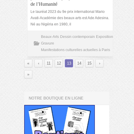
de l’Humanité
Le lauréat 2023 du 9e prix international Mario
Avati-Académie des beaux-arts est Ade Adesina.
Né au Nigéria en 1980, il
Beaux-Arts
Dessin contemporain
Exposition
Gravure
Manifestations culturelles actuelles à Paris
«
‹
11
12
13
14
15
›
»
NOTRE BOUTIQUE EN LIGNE