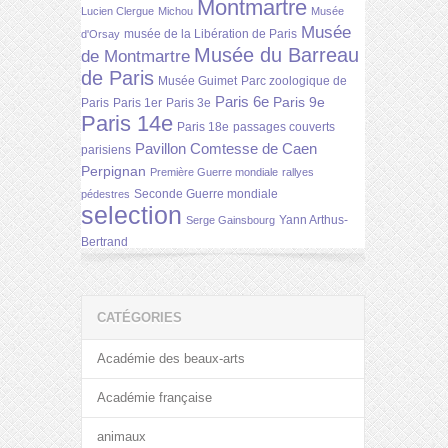
Montmartre
Lucien Clergue
Michou
Musée
Musée
musée de la Libération de Paris
d'Orsay
Musée du Barreau
de Montmartre
de Paris
Musée Guimet
Parc zoologique de
Paris 6e
Paris 9e
Paris
Paris 1er
Paris 3e
Paris 14e
Paris 18e
passages couverts
Pavillon Comtesse de Caen
parisiens
Perpignan
Première Guerre mondiale
rallyes
Seconde Guerre mondiale
pédestres
selection
Yann Arthus-
Serge Gainsbourg
Bertrand
CATÉGORIES
Académie des beaux-arts
Académie française
animaux