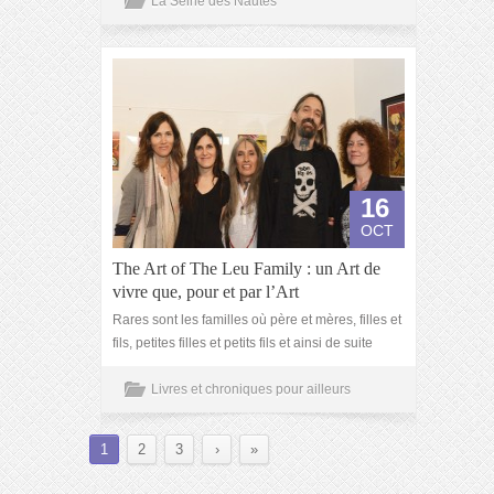
La Seine des Nautes
16
OCT
The Art of The Leu Family : un Art de
vivre que, pour et par l’Art
Rares sont les familles où père et mères, filles et
fils, petites filles et petits fils et ainsi de suite
Livres et chroniques pour ailleurs
1
2
3
›
»