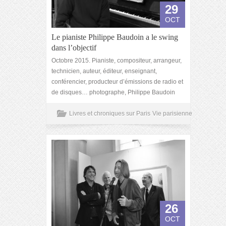
29
OCT
Le pianiste Philippe Baudoin a le swing
dans l’objectif
Octobre 2015. Pianiste, compositeur, arrangeur,
technicien, auteur, éditeur, enseignant,
conférencier, producteur d’émissions de radio et
de disques… photographe, Philippe Baudoin
Livres et chroniques sur Paris
Vie parisienne
26
OCT