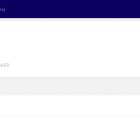
ris
NIER