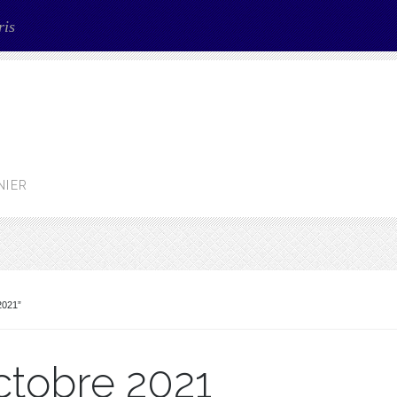
ris
NIER
021”
tobre 2021