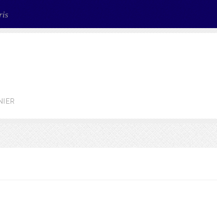
ris
NIER