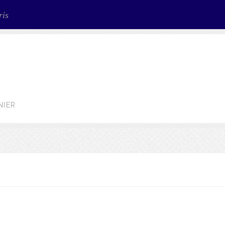
ris
NIER